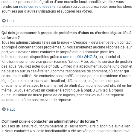
souhaitez proposer l’intégration d’une nouvelle fonctionnalité, veuillez vous
rendre sur
notre centre d’idées
(en anglais) où vous pourrez voter pour les idées
soumises par d’autres utilisateurs et suggérer les vôtres.
Haut
Qui dois-je contacter à propos de problèmes d’abus ou d’ordres légaux liés à
ce forum ?
Tous les administrateurs listés sur la page « L’équipe » devraient être un contact
approprié concernant ces problèmes. Si vous n’obtenez aucune réponse de leur
part, vous devriez alors contacter le propriétaire du domaine (dont les
informations sont disponibles grâce à
une requête WHOIS
), ou, si celui-ci
fonctionne sur un service gratuit (comme Yahoo, Free, etc.), le service de gestion
des abus. Veuillez noter que phpBB Limited n’a absolument aucune juridiction et
ne peut en aucun cas être tenu comme responsable de comment, où et par qui
ce forum est utilisé. Ne contactez pas phpBB Limited pour tout problème d’ordre
légal (commentaire incessant, insultant, diffamatoire, etc.) qui ne sont pas
directement reliés avec le site internet de phpBB.com ou le logiciel phpBB en lui-
même. Si vous envoyez un courrier électronique à phpBB Limited à propos
d’une utilisation de tierce partie de ce logiciel, attendez-vous à une réponse
laconique ou à ne pas recevoir de réponse.
Haut
Comment puis-je contacter un administrateur du forum ?
Tous les utilisateurs du forum peuvent utiliser le formulaire disponible sur le lien
« Nous contacter » si cette fonctionnalité a été activée par les administrateurs du