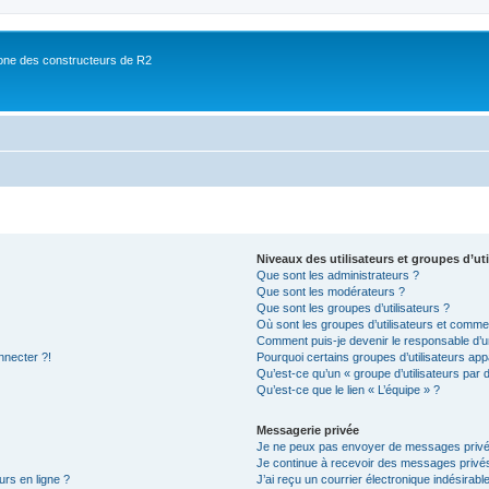
ne des constructeurs de R2
Niveaux des utilisateurs et groupes d’uti
Que sont les administrateurs ?
Que sont les modérateurs ?
Que sont les groupes d’utilisateurs ?
Où sont les groupes d’utilisateurs et commen
Comment puis-je devenir le responsable d’un
nnecter ?!
Pourquoi certains groupes d’utilisateurs app
Qu’est-ce qu’un « groupe d’utilisateurs par 
Qu’est-ce que le lien « L’équipe » ?
Messagerie privée
Je ne peux pas envoyer de messages privé
Je continue à recevoir des messages privés 
urs en ligne ?
J’ai reçu un courrier électronique indésirabl