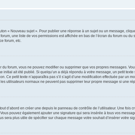
outon « Nouveau sujet ». Pour publier une réponse à un sujet ou un message, cliqu
 forum, une liste de vos permissions est affichée en bas de l’écran du forum ou du
ce forum, etc.
r du forum, vous ne pouvez modifier ou supprimer que vos propres messages. Vou
 initial ait été publié. Si quelqu’un a déjà répondu à votre message, un petit text
ion. Ce petit texte n’apparaîtra pas s’il s’agit d’une modification effectuée par un 
ue les utilisateurs normaux ne peuvent pas supprimer leur propre message si une ré
ut d’abord en créer une depuis le panneau de contrôle de l’utilisateur. Une fois c
ure. Vous pouvez également ajouter une signature qui sera insérée à tous vos mess
 vous sera plus utile de spécifier sur chaque message votre souhait d’insérer votre si