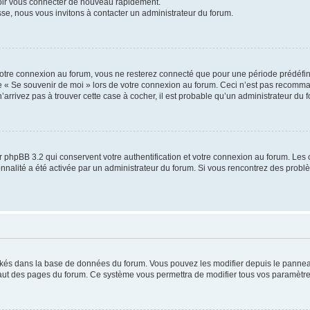
voir vous connecter de nouveau rapidement.
sse, nous vous invitons à contacter un administrateur du forum.
otre connexion au forum, vous ne resterez connecté que pour une période prédéfinie
se « Se souvenir de moi » lors de votre connexion au forum. Ceci n’est pas recomm
’arrivez pas à trouver cette case à cocher, il est probable qu’un administrateur du fo
 phpBB 3.2 qui conservent votre authentification et votre connexion au forum. Les 
tionnalité a été activée par un administrateur du forum. Si vous rencontrez des pro
ockés dans la base de données du forum. Vous pouvez les modifier depuis le panneau 
haut des pages du forum. Ce système vous permettra de modifier tous vos paramètre