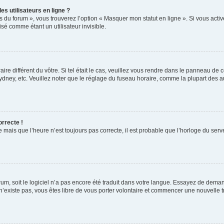
s utilisateurs en ligne ?
s du forum », vous trouverez l’option « Masquer mon statut en ligne ». Si vous activ
é comme étant un utilisateur invisible.
aire différent du vôtre. Si tel était le cas, veuillez vous rendre dans le panneau de co
ey, etc. Veuillez noter que le réglage du fuseau horaire, comme la plupart des autr
orrecte !
 mais que l’heure n’est toujours pas correcte, il est probable que l’horloge du serve
orum, soit le logiciel n’a pas encore été traduit dans votre langue. Essayez de deman
 n’existe pas, vous êtes libre de vous porter volontaire et commencer une nouvelle t