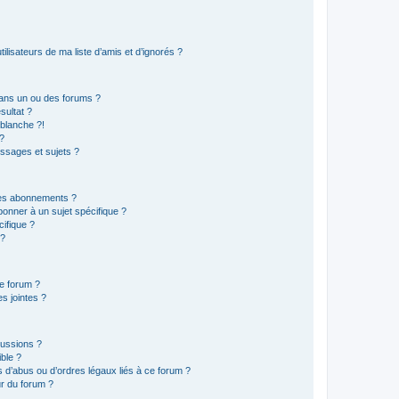
lisateurs de ma liste d’amis et d’ignorés ?
ans un ou des forums ?
sultat ?
blanche ?!
?
ssages et sujets ?
t les abonnements ?
onner à un sujet spécifique ?
ifique ?
 ?
ce forum ?
s jointes ?
cussions ?
ible ?
 d’abus ou d’ordres légaux liés à ce forum ?
r du forum ?