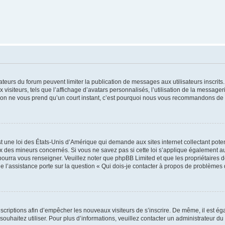
trateurs du forum peuvent limiter la publication de messages aux utilisateurs inscri
visiteurs, tels que l’affichage d’avatars personnalisés, l’utilisation de la messager
ription ne vous prend qu’un court instant, c’est pourquoi nous vous recommandons de l
t une loi des États-Unis d’Amérique qui demande aux sites internet collectant pot
 des mineurs concernés. Si vous ne savez pas si cette loi s’applique également au
 pourra vous renseigner. Veuillez noter que phpBB Limited et que les propriétaires
ue l’assistance porte sur la question « Qui dois-je contacter à propos de problèmes 
inscriptions afin d’empêcher les nouveaux visiteurs de s’inscrire. De même, il est é
s souhaitez utiliser. Pour plus d’informations, veuillez contacter un administrateur du