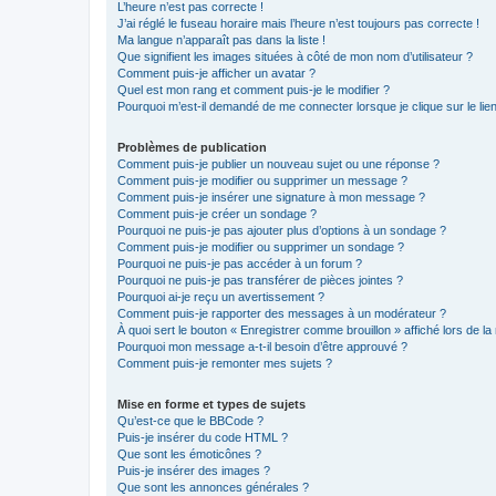
L’heure n’est pas correcte !
J’ai réglé le fuseau horaire mais l’heure n’est toujours pas correcte !
Ma langue n’apparaît pas dans la liste !
Que signifient les images situées à côté de mon nom d’utilisateur ?
Comment puis-je afficher un avatar ?
Quel est mon rang et comment puis-je le modifier ?
Pourquoi m’est-il demandé de me connecter lorsque je clique sur le lien 
Problèmes de publication
Comment puis-je publier un nouveau sujet ou une réponse ?
Comment puis-je modifier ou supprimer un message ?
Comment puis-je insérer une signature à mon message ?
Comment puis-je créer un sondage ?
Pourquoi ne puis-je pas ajouter plus d’options à un sondage ?
Comment puis-je modifier ou supprimer un sondage ?
Pourquoi ne puis-je pas accéder à un forum ?
Pourquoi ne puis-je pas transférer de pièces jointes ?
Pourquoi ai-je reçu un avertissement ?
Comment puis-je rapporter des messages à un modérateur ?
À quoi sert le bouton « Enregistrer comme brouillon » affiché lors de la 
Pourquoi mon message a-t-il besoin d’être approuvé ?
Comment puis-je remonter mes sujets ?
Mise en forme et types de sujets
Qu’est-ce que le BBCode ?
Puis-je insérer du code HTML ?
Que sont les émoticônes ?
Puis-je insérer des images ?
Que sont les annonces générales ?