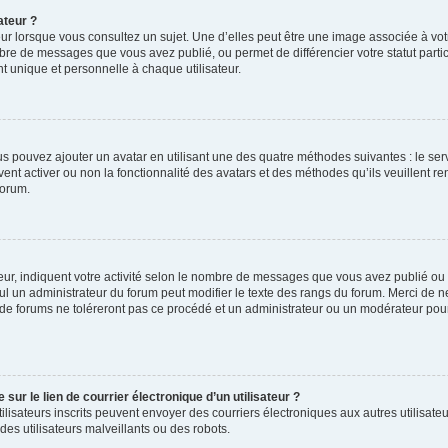
ateur ?
ur lorsque vous consultez un sujet. Une d’elles peut être une image associée à vo
mbre de messages que vous avez publié, ou permet de différencier votre statut parti
 unique et personnelle à chaque utilisateur.
ous pouvez ajouter un avatar en utilisant une des quatre méthodes suivantes : le serv
ent activer ou non la fonctionnalité des avatars et des méthodes qu’ils veuillent ren
forum.
ur, indiquent votre activité selon le nombre de messages que vous avez publié ou id
eul un administrateur du forum peut modifier le texte des rangs du forum. Merci de 
de forums ne toléreront pas ce procédé et un administrateur ou un modérateur pou
ur le lien de courrier électronique d’un utilisateur ?
s utilisateurs inscrits peuvent envoyer des courriers électroniques aux autres utili
es utilisateurs malveillants ou des robots.