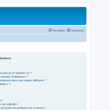
Inscription
Connexion
lisateurs
t puis-je en rejoindre un ?
 groupe d’utilisateurs ?
araissent dans une couleur différente ?
défaut » ?
s !
non sollicités !
e de la part de quelqu’un sur ce forum !