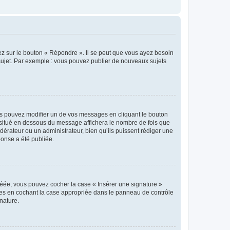
ez sur le bouton « Répondre ». Il se peut que vous ayez besoin
 sujet. Par exemple : vous pouvez publier de nouveaux sujets
s pouvez modifier un de vos messages en cliquant le bouton
e situé en dessous du message affichera le nombre de fois que
modérateur ou un administrateur, bien qu’ils puissent rédiger une
ponse a été publiée.
réée, vous pouvez cocher la case « Insérer une signature »
ages en cochant la case appropriée dans le panneau de contrôle
gnature.