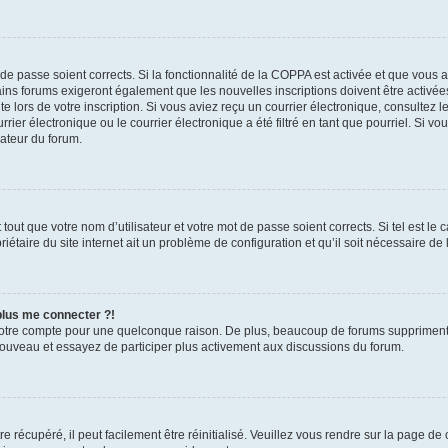
t de passe soient corrects. Si la fonctionnalité de la COPPA est activée et que vous 
ains forums exigeront également que les nouvelles inscriptions doivent être activée
te lors de votre inscription. Si vous aviez reçu un courrier électronique, consultez l
r électronique ou le courrier électronique a été filtré en tant que pourriel. Si vo
rateur du forum.
out que votre nom d’utilisateur et votre mot de passe soient corrects. Si tel est le
iétaire du site internet ait un problème de configuration et qu’il soit nécessaire de l
 plus me connecter ?!
votre compte pour une quelconque raison. De plus, beaucoup de forums suppriment pér
 nouveau et essayez de participer plus activement aux discussions du forum.
 récupéré, il peut facilement être réinitialisé. Veuillez vous rendre sur la page de