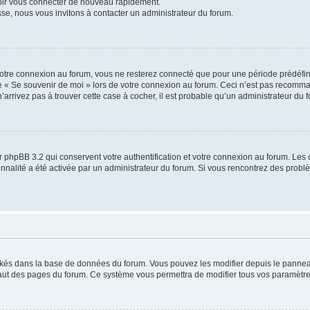
voir vous connecter de nouveau rapidement.
sse, nous vous invitons à contacter un administrateur du forum.
otre connexion au forum, vous ne resterez connecté que pour une période prédéfinie
se « Se souvenir de moi » lors de votre connexion au forum. Ceci n’est pas recomm
’arrivez pas à trouver cette case à cocher, il est probable qu’un administrateur du fo
 phpBB 3.2 qui conservent votre authentification et votre connexion au forum. Les 
tionnalité a été activée par un administrateur du forum. Si vous rencontrez des pro
ockés dans la base de données du forum. Vous pouvez les modifier depuis le panneau 
haut des pages du forum. Ce système vous permettra de modifier tous vos paramètre