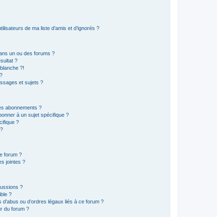
lisateurs de ma liste d’amis et d’ignorés ?
ans un ou des forums ?
sultat ?
blanche ?!
?
ssages et sujets ?
t les abonnements ?
onner à un sujet spécifique ?
ifique ?
 ?
ce forum ?
s jointes ?
cussions ?
ible ?
 d’abus ou d’ordres légaux liés à ce forum ?
r du forum ?