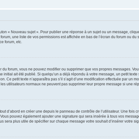
outon « Nouveau sujet ». Pour publier une réponse à un sujet ou un message, cliqu
 forum, une liste de vos permissions est affichée en bas de l’écran du forum ou du
ce forum, etc.
r du forum, vous ne pouvez modifier ou supprimer que vos propres messages. Vou
 initial ait été publié. Si quelqu’un a déjà répondu à votre message, un petit text
ion. Ce petit texte n’apparaîtra pas s’il s’agit d’une modification effectuée par un 
ue les utilisateurs normaux ne peuvent pas supprimer leur propre message si une ré
ut d’abord en créer une depuis le panneau de contrôle de l’utilisateur. Une fois c
ure. Vous pouvez également ajouter une signature qui sera insérée à tous vos mess
 vous sera plus utile de spécifier sur chaque message votre souhait d’insérer votre si