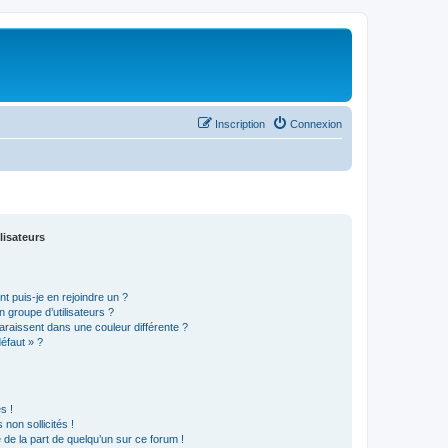
Inscription
Connexion
lisateurs
t puis-je en rejoindre un ?
 groupe d’utilisateurs ?
araissent dans une couleur différente ?
défaut » ?
s !
non sollicités !
e de la part de quelqu’un sur ce forum !