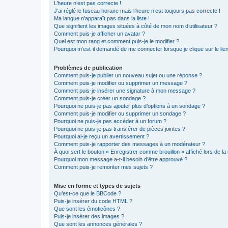
L’heure n’est pas correcte !
J’ai réglé le fuseau horaire mais l’heure n’est toujours pas correcte !
Ma langue n’apparaît pas dans la liste !
Que signifient les images situées à côté de mon nom d’utilisateur ?
Comment puis-je afficher un avatar ?
Quel est mon rang et comment puis-je le modifier ?
Pourquoi m’est-il demandé de me connecter lorsque je clique sur le lien 
Problèmes de publication
Comment puis-je publier un nouveau sujet ou une réponse ?
Comment puis-je modifier ou supprimer un message ?
Comment puis-je insérer une signature à mon message ?
Comment puis-je créer un sondage ?
Pourquoi ne puis-je pas ajouter plus d’options à un sondage ?
Comment puis-je modifier ou supprimer un sondage ?
Pourquoi ne puis-je pas accéder à un forum ?
Pourquoi ne puis-je pas transférer de pièces jointes ?
Pourquoi ai-je reçu un avertissement ?
Comment puis-je rapporter des messages à un modérateur ?
À quoi sert le bouton « Enregistrer comme brouillon » affiché lors de la 
Pourquoi mon message a-t-il besoin d’être approuvé ?
Comment puis-je remonter mes sujets ?
Mise en forme et types de sujets
Qu’est-ce que le BBCode ?
Puis-je insérer du code HTML ?
Que sont les émoticônes ?
Puis-je insérer des images ?
Que sont les annonces générales ?