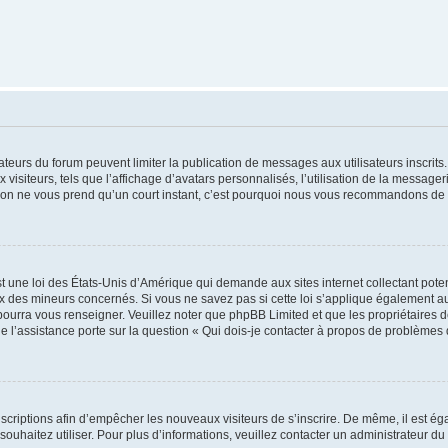
trateurs du forum peuvent limiter la publication de messages aux utilisateurs inscri
visiteurs, tels que l’affichage d’avatars personnalisés, l’utilisation de la messager
ription ne vous prend qu’un court instant, c’est pourquoi nous vous recommandons de l
t une loi des États-Unis d’Amérique qui demande aux sites internet collectant pot
 des mineurs concernés. Si vous ne savez pas si cette loi s’applique également au
 pourra vous renseigner. Veuillez noter que phpBB Limited et que les propriétaires
ue l’assistance porte sur la question « Qui dois-je contacter à propos de problèmes 
inscriptions afin d’empêcher les nouveaux visiteurs de s’inscrire. De même, il est é
s souhaitez utiliser. Pour plus d’informations, veuillez contacter un administrateur du