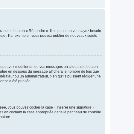
ez sur le bouton « Répondre ». Il se peut que vous ayez besoin
 sujet. Par exemple : vous pouvez publier de nouveaux sujets
s pouvez modifier un de vos messages en cliquant le bouton
e situé en dessous du message affichera le nombre de fois que
modérateur ou un administrateur, bien qu’ils puissent rédiger une
ponse a été publiée.
réée, vous pouvez cocher la case « Insérer une signature »
ages en cochant la case appropriée dans le panneau de contrôle
gnature.