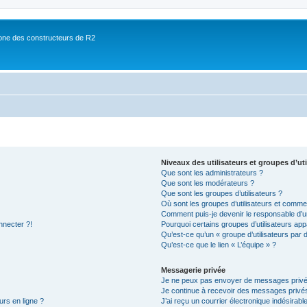
ne des constructeurs de R2
Niveaux des utilisateurs et groupes d’uti
Que sont les administrateurs ?
Que sont les modérateurs ?
Que sont les groupes d’utilisateurs ?
Où sont les groupes d’utilisateurs et commen
Comment puis-je devenir le responsable d’un
nnecter ?!
Pourquoi certains groupes d’utilisateurs app
Qu’est-ce qu’un « groupe d’utilisateurs par 
Qu’est-ce que le lien « L’équipe » ?
Messagerie privée
Je ne peux pas envoyer de messages privé
Je continue à recevoir des messages privés 
urs en ligne ?
J’ai reçu un courrier électronique indésirabl