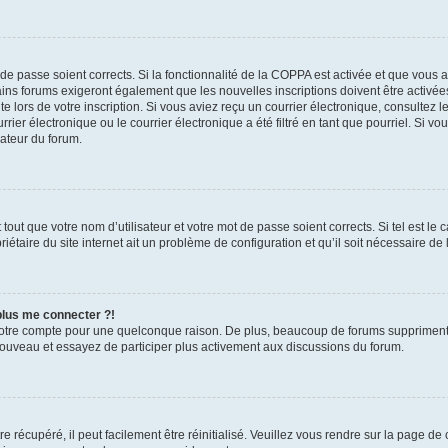
t de passe soient corrects. Si la fonctionnalité de la COPPA est activée et que vous 
ains forums exigeront également que les nouvelles inscriptions doivent être activée
te lors de votre inscription. Si vous aviez reçu un courrier électronique, consultez l
r électronique ou le courrier électronique a été filtré en tant que pourriel. Si vo
rateur du forum.
out que votre nom d’utilisateur et votre mot de passe soient corrects. Si tel est le
iétaire du site internet ait un problème de configuration et qu’il soit nécessaire de l
 plus me connecter ?!
votre compte pour une quelconque raison. De plus, beaucoup de forums suppriment pér
 nouveau et essayez de participer plus activement aux discussions du forum.
 récupéré, il peut facilement être réinitialisé. Veuillez vous rendre sur la page de