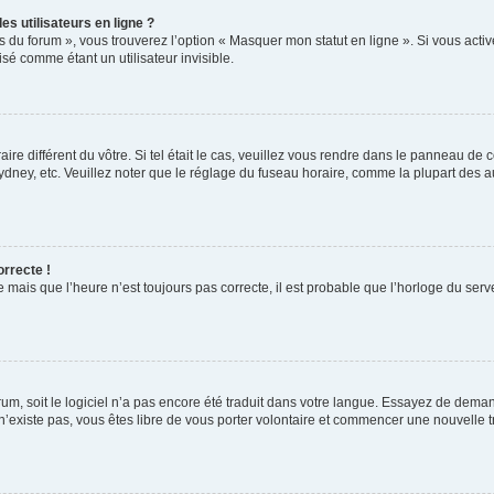
s utilisateurs en ligne ?
s du forum », vous trouverez l’option « Masquer mon statut en ligne ». Si vous activ
é comme étant un utilisateur invisible.
aire différent du vôtre. Si tel était le cas, veuillez vous rendre dans le panneau de co
ey, etc. Veuillez noter que le réglage du fuseau horaire, comme la plupart des autr
orrecte !
 mais que l’heure n’est toujours pas correcte, il est probable que l’horloge du serve
orum, soit le logiciel n’a pas encore été traduit dans votre langue. Essayez de deman
 n’existe pas, vous êtes libre de vous porter volontaire et commencer une nouvelle t