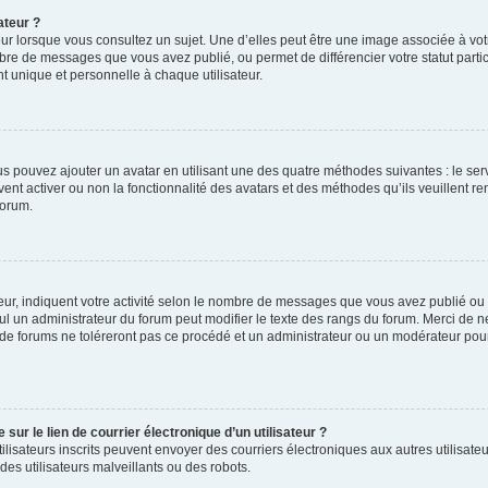
ateur ?
ur lorsque vous consultez un sujet. Une d’elles peut être une image associée à vo
mbre de messages que vous avez publié, ou permet de différencier votre statut parti
 unique et personnelle à chaque utilisateur.
ous pouvez ajouter un avatar en utilisant une des quatre méthodes suivantes : le serv
ent activer ou non la fonctionnalité des avatars et des méthodes qu’ils veuillent ren
forum.
ur, indiquent votre activité selon le nombre de messages que vous avez publié ou id
eul un administrateur du forum peut modifier le texte des rangs du forum. Merci de 
de forums ne toléreront pas ce procédé et un administrateur ou un modérateur pou
ur le lien de courrier électronique d’un utilisateur ?
s utilisateurs inscrits peuvent envoyer des courriers électroniques aux autres utili
es utilisateurs malveillants ou des robots.