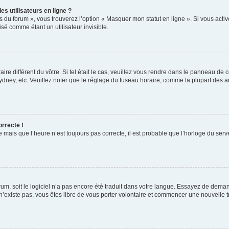
s utilisateurs en ligne ?
s du forum », vous trouverez l’option « Masquer mon statut en ligne ». Si vous activ
é comme étant un utilisateur invisible.
aire différent du vôtre. Si tel était le cas, veuillez vous rendre dans le panneau de co
ey, etc. Veuillez noter que le réglage du fuseau horaire, comme la plupart des autr
orrecte !
 mais que l’heure n’est toujours pas correcte, il est probable que l’horloge du serve
orum, soit le logiciel n’a pas encore été traduit dans votre langue. Essayez de deman
 n’existe pas, vous êtes libre de vous porter volontaire et commencer une nouvelle t