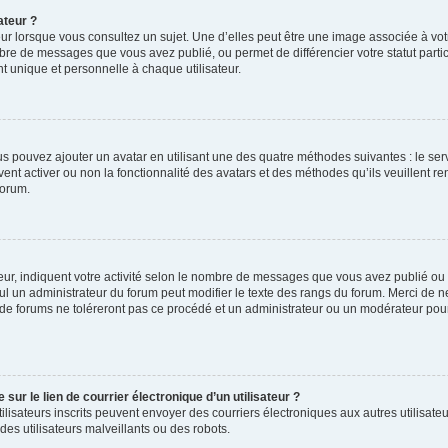
ateur ?
ur lorsque vous consultez un sujet. Une d’elles peut être une image associée à vo
mbre de messages que vous avez publié, ou permet de différencier votre statut parti
 unique et personnelle à chaque utilisateur.
ous pouvez ajouter un avatar en utilisant une des quatre méthodes suivantes : le serv
ent activer ou non la fonctionnalité des avatars et des méthodes qu’ils veuillent ren
forum.
ur, indiquent votre activité selon le nombre de messages que vous avez publié ou id
eul un administrateur du forum peut modifier le texte des rangs du forum. Merci de 
de forums ne toléreront pas ce procédé et un administrateur ou un modérateur pou
ur le lien de courrier électronique d’un utilisateur ?
s utilisateurs inscrits peuvent envoyer des courriers électroniques aux autres utili
es utilisateurs malveillants ou des robots.