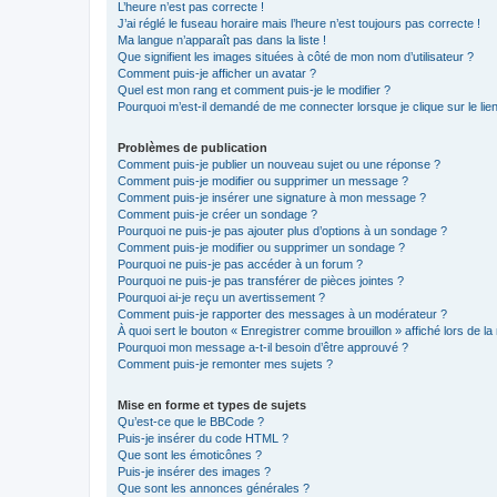
L’heure n’est pas correcte !
J’ai réglé le fuseau horaire mais l’heure n’est toujours pas correcte !
Ma langue n’apparaît pas dans la liste !
Que signifient les images situées à côté de mon nom d’utilisateur ?
Comment puis-je afficher un avatar ?
Quel est mon rang et comment puis-je le modifier ?
Pourquoi m’est-il demandé de me connecter lorsque je clique sur le lien 
Problèmes de publication
Comment puis-je publier un nouveau sujet ou une réponse ?
Comment puis-je modifier ou supprimer un message ?
Comment puis-je insérer une signature à mon message ?
Comment puis-je créer un sondage ?
Pourquoi ne puis-je pas ajouter plus d’options à un sondage ?
Comment puis-je modifier ou supprimer un sondage ?
Pourquoi ne puis-je pas accéder à un forum ?
Pourquoi ne puis-je pas transférer de pièces jointes ?
Pourquoi ai-je reçu un avertissement ?
Comment puis-je rapporter des messages à un modérateur ?
À quoi sert le bouton « Enregistrer comme brouillon » affiché lors de la 
Pourquoi mon message a-t-il besoin d’être approuvé ?
Comment puis-je remonter mes sujets ?
Mise en forme et types de sujets
Qu’est-ce que le BBCode ?
Puis-je insérer du code HTML ?
Que sont les émoticônes ?
Puis-je insérer des images ?
Que sont les annonces générales ?