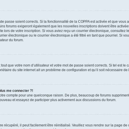
t de passe soient corrects. Si la fonctionnalité de la COPPA est activée et que vous 
ains forums exigeront également que les nouvelles inscriptions doivent être activée
te lors de votre inscription. Si vous aviez reçu un courrier électronique, consultez l
r électronique ou le courrier électronique a été filtré en tant que pourriel. Si vo
rateur du forum.
out que votre nom d’utilisateur et votre mot de passe soient corrects. Si tel est le
iétaire du site internet ait un problème de configuration et qu’il soit nécessaire de l
 plus me connecter ?!
votre compte pour une quelconque raison. De plus, beaucoup de forums suppriment pér
 nouveau et essayez de participer plus activement aux discussions du forum.
 récupéré, il peut facilement être réinitialisé. Veuillez vous rendre sur la page de