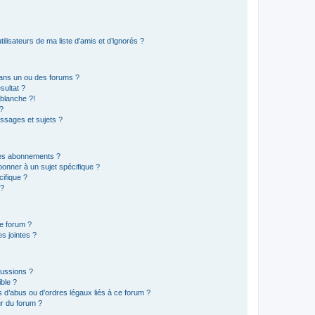
lisateurs de ma liste d’amis et d’ignorés ?
ans un ou des forums ?
sultat ?
blanche ?!
?
ssages et sujets ?
t les abonnements ?
onner à un sujet spécifique ?
ifique ?
 ?
ce forum ?
s jointes ?
cussions ?
ible ?
 d’abus ou d’ordres légaux liés à ce forum ?
r du forum ?