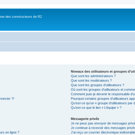
ne des constructeurs de R2
Niveaux des utilisateurs et groupes d’uti
Que sont les administrateurs ?
Que sont les modérateurs ?
Que sont les groupes d’utilisateurs ?
Où sont les groupes d’utilisateurs et commen
Comment puis-je devenir le responsable d’un
nnecter ?!
Pourquoi certains groupes d’utilisateurs app
Qu’est-ce qu’un « groupe d’utilisateurs par 
Qu’est-ce que le lien « L’équipe » ?
Messagerie privée
Je ne peux pas envoyer de messages privé
Je continue à recevoir des messages privés 
urs en ligne ?
J’ai reçu un courrier électronique indésirabl