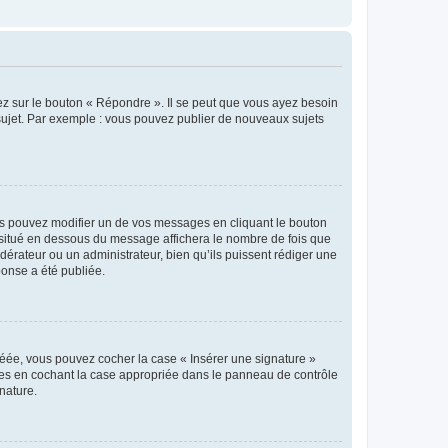
ez sur le bouton « Répondre ». Il se peut que vous ayez besoin
 sujet. Par exemple : vous pouvez publier de nouveaux sujets
s pouvez modifier un de vos messages en cliquant le bouton
e situé en dessous du message affichera le nombre de fois que
modérateur ou un administrateur, bien qu’ils puissent rédiger une
ponse a été publiée.
réée, vous pouvez cocher la case « Insérer une signature »
ages en cochant la case appropriée dans le panneau de contrôle
gnature.