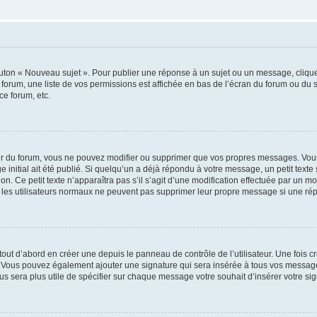
outon « Nouveau sujet ». Pour publier une réponse à un sujet ou un message, cliqu
 forum, une liste de vos permissions est affichée en bas de l’écran du forum ou du
ce forum, etc.
r du forum, vous ne pouvez modifier ou supprimer que vos propres messages. Vou
 initial ait été publié. Si quelqu’un a déjà répondu à votre message, un petit text
ion. Ce petit texte n’apparaîtra pas s’il s’agit d’une modification effectuée par un 
ue les utilisateurs normaux ne peuvent pas supprimer leur propre message si une ré
ut d’abord en créer une depuis le panneau de contrôle de l’utilisateur. Une fois c
ure. Vous pouvez également ajouter une signature qui sera insérée à tous vos mess
 vous sera plus utile de spécifier sur chaque message votre souhait d’insérer votre si