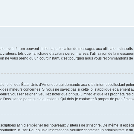
trateurs du forum peuvent limiter la publication de messages aux utilisateurs inscri
visiteurs, tels que l’affichage d’avatars personnalisés, l’utilisation de la messager
ription ne vous prend qu’un court instant, c’est pourquoi nous vous recommandons de l
t une loi des États-Unis d’Amérique qui demande aux sites internet collectant pot
 des mineurs concernés. Si vous ne savez pas si cette loi s’applique également au
 pourra vous renseigner. Veuillez noter que phpBB Limited et que les propriétaires
ue l’assistance porte sur la question « Qui dois-je contacter à propos de problèmes 
inscriptions afin d’empêcher les nouveaux visiteurs de s’inscrire. De même, il est é
s souhaitez utiliser. Pour plus d’informations, veuillez contacter un administrateur du