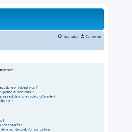
Inscription
Connexion
lisateurs
t puis-je en rejoindre un ?
 groupe d’utilisateurs ?
araissent dans une couleur différente ?
défaut » ?
s !
non sollicités !
e de la part de quelqu’un sur ce forum !