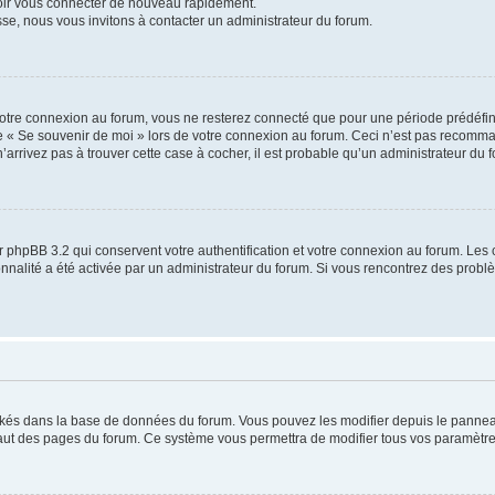
voir vous connecter de nouveau rapidement.
sse, nous vous invitons à contacter un administrateur du forum.
otre connexion au forum, vous ne resterez connecté que pour une période prédéfinie
se « Se souvenir de moi » lors de votre connexion au forum. Ceci n’est pas recomm
’arrivez pas à trouver cette case à cocher, il est probable qu’un administrateur du fo
 phpBB 3.2 qui conservent votre authentification et votre connexion au forum. Les 
tionnalité a été activée par un administrateur du forum. Si vous rencontrez des pro
ockés dans la base de données du forum. Vous pouvez les modifier depuis le panneau 
haut des pages du forum. Ce système vous permettra de modifier tous vos paramètre