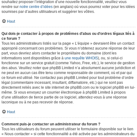
souhaitez proposer l’intégration d’une nouvelle fonctionnalité, veuillez vous
rendre sur
notre centre d’idées
(en anglais) où vous pourrez voter pour les idées
soumises par d’autres utilisateurs et suggérer les vôtres.
Haut
Qui dois-je contacter à propos de problèmes d’abus ou d’ordres légaux liés à
ce forum ?
Tous les administrateurs listés sur la page « L’équipe » devraient être un contact
approprié concernant ces problèmes. Si vous n’obtenez aucune réponse de leur
part, vous devriez alors contacter le propriétaire du domaine (dont les
informations sont disponibles grâce à
une requête WHOIS
), ou, si celui-ci
fonctionne sur un service gratuit (comme Yahoo, Free, etc.), le service de gestion
des abus. Veuillez noter que phpBB Limited n’a absolument aucune juridiction et
ne peut en aucun cas être tenu comme responsable de comment, où et par qui
ce forum est utilisé. Ne contactez pas phpBB Limited pour tout problème d’ordre
légal (commentaire incessant, insultant, diffamatoire, etc.) qui ne sont pas
directement reliés avec le site internet de phpBB.com ou le logiciel phpBB en lui-
même. Si vous envoyez un courrier électronique à phpBB Limited à propos
d’une utilisation de tierce partie de ce logiciel, attendez-vous à une réponse
laconique ou à ne pas recevoir de réponse.
Haut
Comment puis-je contacter un administrateur du forum ?
Tous les utilisateurs du forum peuvent utiliser le formulaire disponible sur le lien
« Nous contacter » si cette fonctionnalité a été activée par les administrateurs du