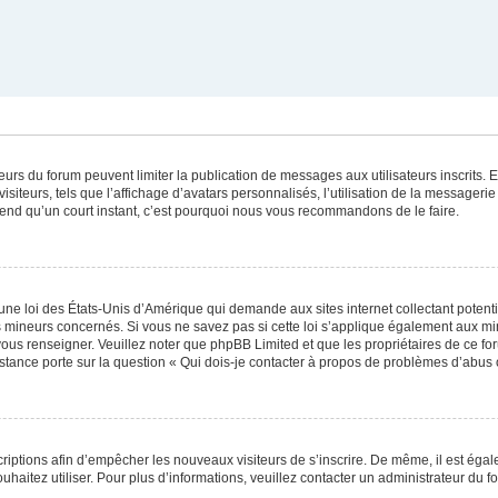
ateurs du forum peuvent limiter la publication de messages aux utilisateurs inscrits
iteurs, tels que l’affichage d’avatars personnalisés, l’utilisation de la messagerie 
 prend qu’un court instant, c’est pourquoi nous vous recommandons de le faire.
une loi des États-Unis d’Amérique qui demande aux sites internet collectant poten
 mineurs concernés. Si vous ne savez pas si cette loi s’applique également aux mi
 vous renseigner. Veuillez noter que phpBB Limited et que les propriétaires de ce 
istance porte sur la question « Qui dois-je contacter à propos de problèmes d’abus 
scriptions afin d’empêcher les nouveaux visiteurs de s’inscrire. De même, il est éga
souhaitez utiliser. Pour plus d’informations, veuillez contacter un administrateur du f