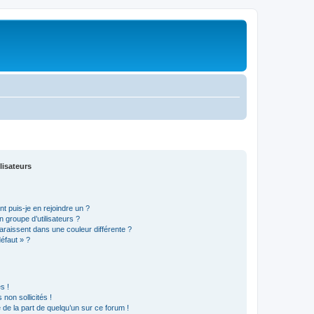
lisateurs
t puis-je en rejoindre un ?
 groupe d’utilisateurs ?
araissent dans une couleur différente ?
défaut » ?
s !
non sollicités !
e de la part de quelqu’un sur ce forum !