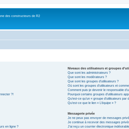
ne des constructeurs de R2
Niveaux des utilisateurs et groupes d’uti
Que sont les administrateurs ?
Que sont les modérateurs ?
Que sont les groupes d’utilisateurs ?
Où sont les groupes d’utilisateurs et commen
Comment puis-je devenir le responsable d’un
nnecter ?!
Pourquoi certains groupes d’utilisateurs app
Qu’est-ce qu’un « groupe d’utilisateurs par 
Qu’est-ce que le lien « L’équipe » ?
Messagerie privée
Je ne peux pas envoyer de messages privé
Je continue à recevoir des messages privés 
urs en ligne ?
J’ai reçu un courrier électronique indésirabl