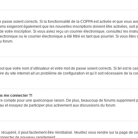
de passe soient corrects. Si la fonctionnalité de la COPPA est activée et que vous a
rums exigeront également que les nouvelles inscriptions doivent être activées, soit
 de votre inscription. Si vous aviez reçu un courrier électronique, consultez les ins
ronique ou le courrier électronique a été filtré en tant que pourriel. Si vous êtes
du forum.
t que votre nom d’utilisateur et votre mot de passe soient corrects. Si tel est le c
e du site internet ait un problème de configuration et qu’il soit nécessaire de la cor
lus me connecter ?!
tre compte pour une quelconque raison. De plus, beaucoup de forums suppriment pério
eau et essayez de participer plus activement aux discussions du forum.
écupéré, il peut facilement être réinitialisé. Veuillez vous rendre sur la page de 
 connecter de nouveau rapidement.