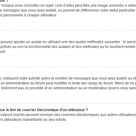
eur ?
 lorsque vous consultez un sujet. Une d’elles peut être une image associée à votr
de messages que vous avez publié, ou permet de différencier votre statut particulie
t personnelle à chaque utilisateur.
s pouvez ajouter un avatar en utilisant une des quatre méthodes suivantes : le servic
ctiver ou non la fonctionnalité des avatars et des méthodes qu’ils veuillent rendre 
rum.
, indiquent votre activité selon le nombre de messages que vous avez publié ou iden
l un administrateur du forum peut modifier le texte des rangs du forum. Merci de 
e toléreront pas ce procédé et un administrateur ou un modérateur pourra vous sa
 le lien de courrier électronique d’un utilisateur ?
utilisateurs inscrits peuvent envoyer des courriers électroniques aux autres utilisa
 utilisateurs malveillants ou des robots.