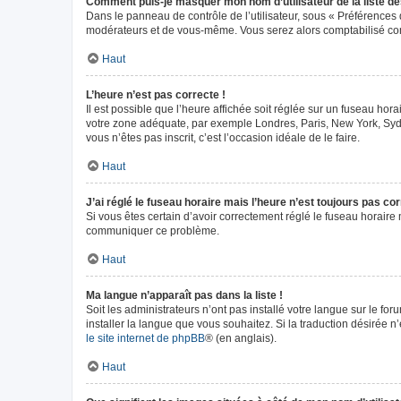
Comment puis-je masquer mon nom d’utilisateur de la liste des 
Dans le panneau de contrôle de l’utilisateur, sous « Préférences 
modérateurs et de vous-même. Vous serez alors comptabilisé comm
Haut
L’heure n’est pas correcte !
Il est possible que l’heure affichée soit réglée sur un fuseau horai
votre zone adéquate, par exemple Londres, Paris, New York, Sydney
vous n’êtes pas inscrit, c’est l’occasion idéale de le faire.
Haut
J’ai réglé le fuseau horaire mais l’heure n’est toujours pas cor
Si vous êtes certain d’avoir correctement réglé le fuseau horaire m
communiquer ce problème.
Haut
Ma langue n’apparaît pas dans la liste !
Soit les administrateurs n’ont pas installé votre langue sur le fo
installer la langue que vous souhaitez. Si la traduction désirée n
le site internet de phpBB
® (en anglais).
Haut