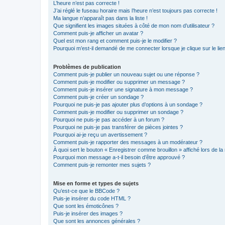
L’heure n’est pas correcte !
J’ai réglé le fuseau horaire mais l’heure n’est toujours pas correcte !
Ma langue n’apparaît pas dans la liste !
Que signifient les images situées à côté de mon nom d’utilisateur ?
Comment puis-je afficher un avatar ?
Quel est mon rang et comment puis-je le modifier ?
Pourquoi m’est-il demandé de me connecter lorsque je clique sur le lien 
Problèmes de publication
Comment puis-je publier un nouveau sujet ou une réponse ?
Comment puis-je modifier ou supprimer un message ?
Comment puis-je insérer une signature à mon message ?
Comment puis-je créer un sondage ?
Pourquoi ne puis-je pas ajouter plus d’options à un sondage ?
Comment puis-je modifier ou supprimer un sondage ?
Pourquoi ne puis-je pas accéder à un forum ?
Pourquoi ne puis-je pas transférer de pièces jointes ?
Pourquoi ai-je reçu un avertissement ?
Comment puis-je rapporter des messages à un modérateur ?
À quoi sert le bouton « Enregistrer comme brouillon » affiché lors de la 
Pourquoi mon message a-t-il besoin d’être approuvé ?
Comment puis-je remonter mes sujets ?
Mise en forme et types de sujets
Qu’est-ce que le BBCode ?
Puis-je insérer du code HTML ?
Que sont les émoticônes ?
Puis-je insérer des images ?
Que sont les annonces générales ?