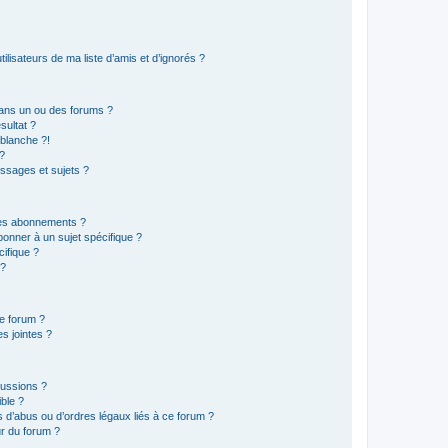
lisateurs de ma liste d’amis et d’ignorés ?
ans un ou des forums ?
sultat ?
blanche ?!
?
ssages et sujets ?
t les abonnements ?
onner à un sujet spécifique ?
ifique ?
 ?
ce forum ?
s jointes ?
cussions ?
ible ?
 d’abus ou d’ordres légaux liés à ce forum ?
r du forum ?