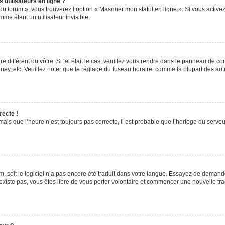
utilisateurs en ligne ?
du forum », vous trouverez l’option « Masquer mon statut en ligne ». Si vous activez
e étant un utilisateur invisible.
re différent du vôtre. Si tel était le cas, veuillez vous rendre dans le panneau de cont
, etc. Veuillez noter que le réglage du fuseau horaire, comme la plupart des autres
recte !
ais que l’heure n’est toujours pas correcte, il est probable que l’horloge du serveur
rum, soit le logiciel n’a pas encore été traduit dans votre langue. Essayez de demande
’existe pas, vous êtes libre de vous porter volontaire et commencer une nouvelle tra