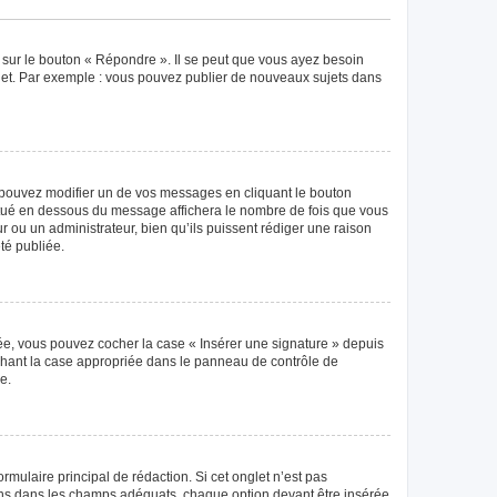
 sur le bouton « Répondre ». Il se peut que vous ayez besoin
ujet. Par exemple : vous pouvez publier de nouveaux sujets dans
pouvez modifier un de vos messages en cliquant le bouton
 situé en dessous du message affichera le nombre de fois que vous
eur ou un administrateur, bien qu’ils puissent rédiger une raison
té publiée.
éée, vous pouvez cocher la case « Insérer une signature » depuis
ochant la case appropriée dans le panneau de contrôle de
e.
mulaire principal de rédaction. Si cet onglet n’est pas
ions dans les champs adéquats, chaque option devant être insérée