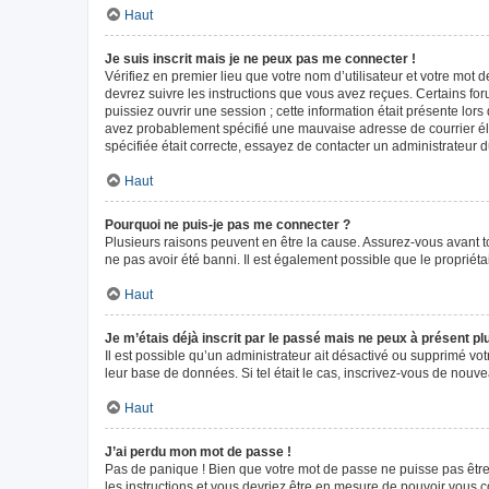
Haut
Je suis inscrit mais je ne peux pas me connecter !
Vérifiez en premier lieu que votre nom d’utilisateur et votre mot 
devrez suivre les instructions que vous avez reçues. Certains fo
puissiez ouvrir une session ; cette information était présente lors
avez probablement spécifié une mauvaise adresse de courrier élect
spécifiée était correcte, essayez de contacter un administrateur 
Haut
Pourquoi ne puis-je pas me connecter ?
Plusieurs raisons peuvent en être la cause. Assurez-vous avant tou
ne pas avoir été banni. Il est également possible que le propriétair
Haut
Je m’étais déjà inscrit par le passé mais ne peux à présent p
Il est possible qu’un administrateur ait désactivé ou supprimé vo
leur base de données. Si tel était le cas, inscrivez-vous de nouv
Haut
J’ai perdu mon mot de passe !
Pas de panique ! Bien que votre mot de passe ne puisse pas être r
les instructions et vous devriez être en mesure de pouvoir vous