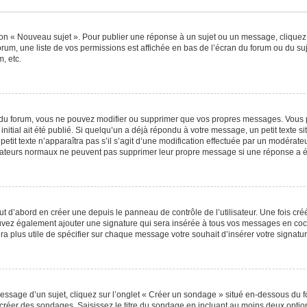
ton « Nouveau sujet ». Pour publier une réponse à un sujet ou un message, cliquez
orum, une liste de vos permissions est affichée en bas de l’écran du forum ou du s
, etc.
du forum, vous ne pouvez modifier ou supprimer que vos propres messages. Vous 
nitial ait été publié. Si quelqu’un a déjà répondu à votre message, un petit texte
 petit texte n’apparaîtra pas s’il s’agit d’une modification effectuée par un modérat
ilisateurs normaux ne peuvent pas supprimer leur propre message si une réponse a é
 d’abord en créer une depuis le panneau de contrôle de l’utilisateur. Une fois cr
 pouvez également ajouter une signature qui sera insérée à tous vos messages en c
 sera plus utile de spécifier sur chaque message votre souhait d’insérer votre signatur
sage d’un sujet, cliquez sur l’onglet « Créer un sondage » situé en-dessous du for
e créer des sondages. Saisissez le titre du sondage en incluant au moins deux opt