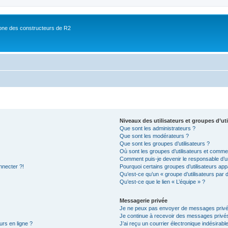
ne des constructeurs de R2
Niveaux des utilisateurs et groupes d’uti
Que sont les administrateurs ?
Que sont les modérateurs ?
Que sont les groupes d’utilisateurs ?
Où sont les groupes d’utilisateurs et commen
Comment puis-je devenir le responsable d’un
nnecter ?!
Pourquoi certains groupes d’utilisateurs app
Qu’est-ce qu’un « groupe d’utilisateurs par 
Qu’est-ce que le lien « L’équipe » ?
Messagerie privée
Je ne peux pas envoyer de messages privé
Je continue à recevoir des messages privés 
urs en ligne ?
J’ai reçu un courrier électronique indésirabl