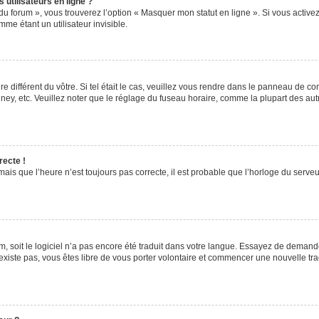
utilisateurs en ligne ?
du forum », vous trouverez l’option « Masquer mon statut en ligne ». Si vous activez
e étant un utilisateur invisible.
re différent du vôtre. Si tel était le cas, veuillez vous rendre dans le panneau de cont
, etc. Veuillez noter que le réglage du fuseau horaire, comme la plupart des autres
recte !
ais que l’heure n’est toujours pas correcte, il est probable que l’horloge du serveur
rum, soit le logiciel n’a pas encore été traduit dans votre langue. Essayez de demande
’existe pas, vous êtes libre de vous porter volontaire et commencer une nouvelle tra