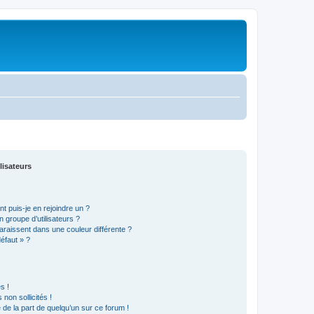
lisateurs
t puis-je en rejoindre un ?
 groupe d’utilisateurs ?
araissent dans une couleur différente ?
défaut » ?
s !
non sollicités !
e de la part de quelqu’un sur ce forum !