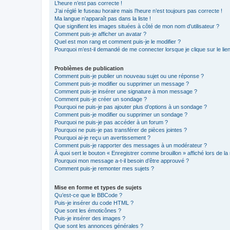
L’heure n’est pas correcte !
J’ai réglé le fuseau horaire mais l’heure n’est toujours pas correcte !
Ma langue n’apparaît pas dans la liste !
Que signifient les images situées à côté de mon nom d’utilisateur ?
Comment puis-je afficher un avatar ?
Quel est mon rang et comment puis-je le modifier ?
Pourquoi m’est-il demandé de me connecter lorsque je clique sur le lien 
Problèmes de publication
Comment puis-je publier un nouveau sujet ou une réponse ?
Comment puis-je modifier ou supprimer un message ?
Comment puis-je insérer une signature à mon message ?
Comment puis-je créer un sondage ?
Pourquoi ne puis-je pas ajouter plus d’options à un sondage ?
Comment puis-je modifier ou supprimer un sondage ?
Pourquoi ne puis-je pas accéder à un forum ?
Pourquoi ne puis-je pas transférer de pièces jointes ?
Pourquoi ai-je reçu un avertissement ?
Comment puis-je rapporter des messages à un modérateur ?
À quoi sert le bouton « Enregistrer comme brouillon » affiché lors de la 
Pourquoi mon message a-t-il besoin d’être approuvé ?
Comment puis-je remonter mes sujets ?
Mise en forme et types de sujets
Qu’est-ce que le BBCode ?
Puis-je insérer du code HTML ?
Que sont les émoticônes ?
Puis-je insérer des images ?
Que sont les annonces générales ?