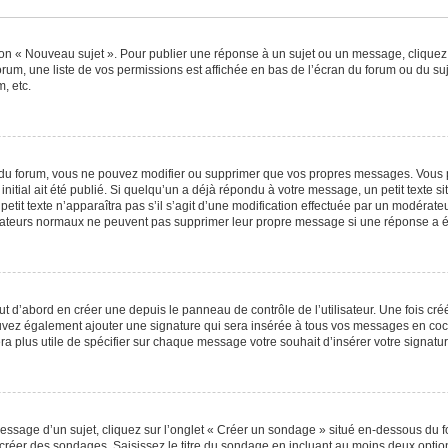
ton « Nouveau sujet ». Pour publier une réponse à un sujet ou un message, cliquez
orum, une liste de vos permissions est affichée en bas de l’écran du forum ou du s
, etc.
du forum, vous ne pouvez modifier ou supprimer que vos propres messages. Vous 
nitial ait été publié. Si quelqu’un a déjà répondu à votre message, un petit texte
 petit texte n’apparaîtra pas s’il s’agit d’une modification effectuée par un modérat
ilisateurs normaux ne peuvent pas supprimer leur propre message si une réponse a é
 d’abord en créer une depuis le panneau de contrôle de l’utilisateur. Une fois cr
 pouvez également ajouter une signature qui sera insérée à tous vos messages en c
 sera plus utile de spécifier sur chaque message votre souhait d’insérer votre signatur
sage d’un sujet, cliquez sur l’onglet « Créer un sondage » situé en-dessous du for
e créer des sondages. Saisissez le titre du sondage en incluant au moins deux opt