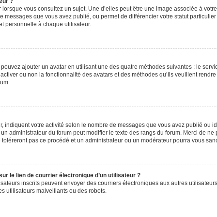
eur ?
 lorsque vous consultez un sujet. Une d’elles peut être une image associée à votr
de messages que vous avez publié, ou permet de différencier votre statut particulie
t personnelle à chaque utilisateur.
s pouvez ajouter un avatar en utilisant une des quatre méthodes suivantes : le servic
ctiver ou non la fonctionnalité des avatars et des méthodes qu’ils veuillent rendre 
rum.
, indiquent votre activité selon le nombre de messages que vous avez publié ou iden
l un administrateur du forum peut modifier le texte des rangs du forum. Merci de 
e toléreront pas ce procédé et un administrateur ou un modérateur pourra vous sa
 le lien de courrier électronique d’un utilisateur ?
utilisateurs inscrits peuvent envoyer des courriers électroniques aux autres utilisa
 utilisateurs malveillants ou des robots.