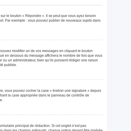
 sur le bouton « Répondre ». Il se peut que vous ayez besoin
ujet. Par exemple : vous pouvez publier de nouveaux sujets dans
pouvez modifier un de vos messages en cliquant le bouton
 situé en dessous du message affichera le nombre de fois que vous
eur ou un administrateur, bien qu’ils puissent rédiger une raison
té publiée.
éée, vous pouvez cocher la case « Insérer une signature » depuis
ochant la case appropriée dans le panneau de contrôle de
e.
mulaire principal de rédaction. Si cet onglet n’est pas
ions dans les champs adéquats, chaque option devant être insérée