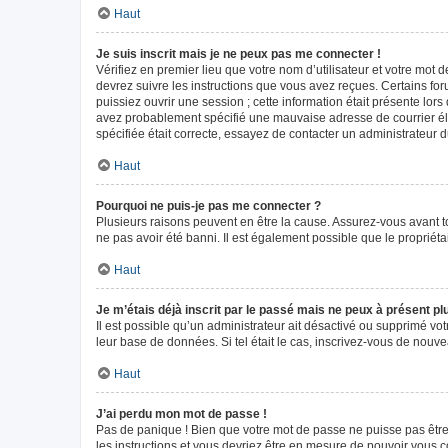
Haut
Je suis inscrit mais je ne peux pas me connecter !
Vérifiez en premier lieu que votre nom d’utilisateur et votre mot 
devrez suivre les instructions que vous avez reçues. Certains fo
puissiez ouvrir une session ; cette information était présente lors
avez probablement spécifié une mauvaise adresse de courrier élect
spécifiée était correcte, essayez de contacter un administrateur 
Haut
Pourquoi ne puis-je pas me connecter ?
Plusieurs raisons peuvent en être la cause. Assurez-vous avant tou
ne pas avoir été banni. Il est également possible que le propriétair
Haut
Je m’étais déjà inscrit par le passé mais ne peux à présent p
Il est possible qu’un administrateur ait désactivé ou supprimé vo
leur base de données. Si tel était le cas, inscrivez-vous de nouv
Haut
J’ai perdu mon mot de passe !
Pas de panique ! Bien que votre mot de passe ne puisse pas être r
les instructions et vous devriez être en mesure de pouvoir vous