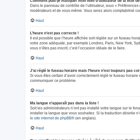
Comment puis-je masquer mon nom d’utilisateur de la liste des 
Dans le panneau de contrôle de l’utilisateur, sous « Préférences 
modérateurs et de vous-même. Vous serez alors comptabilisé comm
Haut
L’heure n’est pas correcte !
Il est possible que l’heure affichée soit réglée sur un fuseau horai
votre zone adéquate, par exemple Londres, Paris, New York, Sydney
vous n’êtes pas inscrit, c’est l’occasion idéale de le faire.
Haut
J’ai réglé le fuseau horaire mais l’heure n’est toujours pas cor
Si vous êtes certain d’avoir correctement réglé le fuseau horaire m
communiquer ce problème.
Haut
Ma langue n’apparaît pas dans la liste !
Soit les administrateurs n’ont pas installé votre langue sur le fo
installer la langue que vous souhaitez. Si la traduction désirée n
le site internet de phpBB
® (en anglais).
Haut