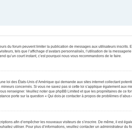
ateurs du forum peuvent limiter la publication de messages aux utilisateurs inscrits
iteurs, tels que l’affichage d’avatars personnalisés, l’utilisation de la messagerie 
 prend qu’un court instant, c’est pourquoi nous vous recommandons de le faire.
une loi des États-Unis d’Amérique qui demande aux sites internet collectant poten
 mineurs concernés. Si vous ne savez pas si cette loi s’applique également aux mi
 vous renseigner. Veuillez noter que phpBB Limited et que les propriétaires de ce 
istance porte sur la question « Qui dois-je contacter à propos de problèmes d’abus 
scriptions afin d’empêcher les nouveaux visiteurs de s’inscrire. De même, il est éga
souhaitez utiliser. Pour plus d’informations, veuillez contacter un administrateur du f