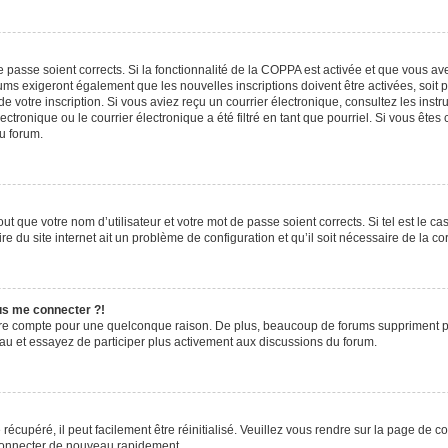
de passe soient corrects. Si la fonctionnalité de la COPPA est activée et que vous a
rums exigeront également que les nouvelles inscriptions doivent être activées, soit
 de votre inscription. Si vous aviez reçu un courrier électronique, consultez les ins
ronique ou le courrier électronique a été filtré en tant que pourriel. Si vous êtes
du forum.
t que votre nom d’utilisateur et votre mot de passe soient corrects. Si tel est le c
e du site internet ait un problème de configuration et qu’il soit nécessaire de la cor
lus me connecter ?!
tre compte pour une quelconque raison. De plus, beaucoup de forums suppriment pério
eau et essayez de participer plus activement aux discussions du forum.
écupéré, il peut facilement être réinitialisé. Veuillez vous rendre sur la page de 
 connecter de nouveau rapidement.