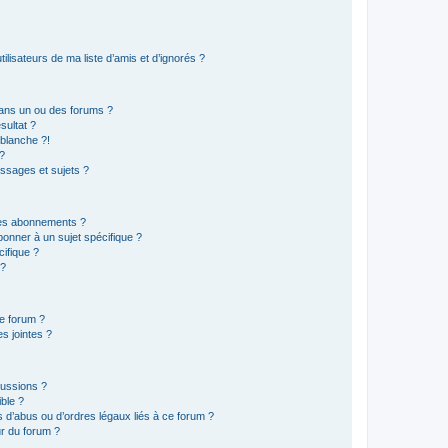
lisateurs de ma liste d’amis et d’ignorés ?
ans un ou des forums ?
sultat ?
blanche ?!
?
ssages et sujets ?
t les abonnements ?
onner à un sujet spécifique ?
ifique ?
 ?
ce forum ?
s jointes ?
cussions ?
ible ?
 d’abus ou d’ordres légaux liés à ce forum ?
r du forum ?