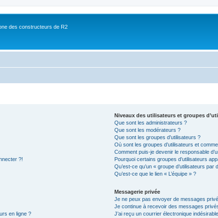
ne des constructeurs de R2
Niveaux des utilisateurs et groupes d’uti
Que sont les administrateurs ?
Que sont les modérateurs ?
Que sont les groupes d’utilisateurs ?
Où sont les groupes d’utilisateurs et commen
Comment puis-je devenir le responsable d’un
nnecter ?!
Pourquoi certains groupes d’utilisateurs app
Qu’est-ce qu’un « groupe d’utilisateurs par 
Qu’est-ce que le lien « L’équipe » ?
Messagerie privée
Je ne peux pas envoyer de messages privé
Je continue à recevoir des messages privés 
urs en ligne ?
J’ai reçu un courrier électronique indésirabl