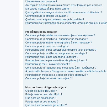
L’heure n’est pas correcte !
J’ai réglé le fuseau horaire mais l’heure n’est toujours pas correcte !
Ma langue n’apparaît pas dans la liste !
Que signifient les images situées à côté de mon nom d’utilisateur ?
Comment puis-je afficher un avatar ?
Quel est mon rang et comment puis-je le modifier ?
Pourquoi m’est-il demandé de me connecter lorsque je clique sur le lien 
Problèmes de publication
Comment puis-je publier un nouveau sujet ou une réponse ?
Comment puis-je modifier ou supprimer un message ?
Comment puis-je insérer une signature à mon message ?
Comment puis-je créer un sondage ?
Pourquoi ne puis-je pas ajouter plus d’options à un sondage ?
Comment puis-je modifier ou supprimer un sondage ?
Pourquoi ne puis-je pas accéder à un forum ?
Pourquoi ne puis-je pas transférer de pièces jointes ?
Pourquoi ai-je reçu un avertissement ?
Comment puis-je rapporter des messages à un modérateur ?
À quoi sert le bouton « Enregistrer comme brouillon » affiché lors de la 
Pourquoi mon message a-t-il besoin d’être approuvé ?
Comment puis-je remonter mes sujets ?
Mise en forme et types de sujets
Qu’est-ce que le BBCode ?
Puis-je insérer du code HTML ?
Que sont les émoticônes ?
Puis-je insérer des images ?
Que sont les annonces générales ?