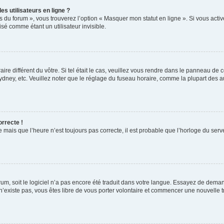
s utilisateurs en ligne ?
s du forum », vous trouverez l’option « Masquer mon statut en ligne ». Si vous activ
é comme étant un utilisateur invisible.
aire différent du vôtre. Si tel était le cas, veuillez vous rendre dans le panneau de co
ey, etc. Veuillez noter que le réglage du fuseau horaire, comme la plupart des autr
orrecte !
 mais que l’heure n’est toujours pas correcte, il est probable que l’horloge du serve
orum, soit le logiciel n’a pas encore été traduit dans votre langue. Essayez de deman
 n’existe pas, vous êtes libre de vous porter volontaire et commencer une nouvelle t