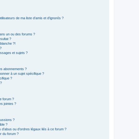
lisateurs de ma liste d’amis et d’ignorés ?
ans un ou des forums ?
sultat ?
blanche ?!
?
ssages et sujets ?
t les abonnements ?
onner à un sujet spécifique ?
ifique ?
 ?
ce forum ?
s jointes ?
cussions ?
ible ?
 d’abus ou d’ordres légaux liés à ce forum ?
r du forum ?