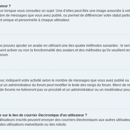
ateur ?
ur lorsque vous consultez un sujet. Une d’elles peut être une image associée à vo
mbre de messages que vous avez publié, ou permet de différencier votre statut parti
 unique et personnelle à chaque utilisateur.
ous pouvez ajouter un avatar en utilisant une des quatre méthodes suivantes : le serv
ent activer ou non la fonctionnalité des avatars et des méthodes qu’ils veuillent ren
forum.
ur, indiquent votre activité selon le nombre de messages que vous avez publié ou id
eul un administrateur du forum peut modifier le texte des rangs du forum. Merci de 
de forums ne toléreront pas ce procédé et un administrateur ou un modérateur pou
ur le lien de courrier électronique d’un utilisateur ?
s utilisateurs inscrits peuvent envoyer des courriers électroniques aux autres utili
es utilisateurs malveillants ou des robots.