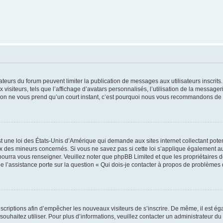
trateurs du forum peuvent limiter la publication de messages aux utilisateurs inscri
visiteurs, tels que l’affichage d’avatars personnalisés, l’utilisation de la messager
ription ne vous prend qu’un court instant, c’est pourquoi nous vous recommandons de l
t une loi des États-Unis d’Amérique qui demande aux sites internet collectant pot
 des mineurs concernés. Si vous ne savez pas si cette loi s’applique également au
 pourra vous renseigner. Veuillez noter que phpBB Limited et que les propriétaires
ue l’assistance porte sur la question « Qui dois-je contacter à propos de problèmes 
inscriptions afin d’empêcher les nouveaux visiteurs de s’inscrire. De même, il est é
s souhaitez utiliser. Pour plus d’informations, veuillez contacter un administrateur du