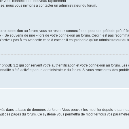
voir vous connecter de nouveau rapidement.
sse, nous vous invitons à contacter un administrateur du forum.
otre connexion au forum, vous ne resterez connecté que pour une période prédéfinie
se « Se souvenir de moi » lors de votre connexion au forum. Ceci n’est pas recomm
’arrivez pas à trouver cette case à cocher, il est probable qu’un administrateur du fo
 phpBB 3.2 qui conservent votre authentification et votre connexion au forum. Les 
tionnalité a été activée par un administrateur du forum. Si vous rencontrez des pro
ockés dans la base de données du forum. Vous pouvez les modifier depuis le panneau 
haut des pages du forum. Ce système vous permettra de modifier tous vos paramètre