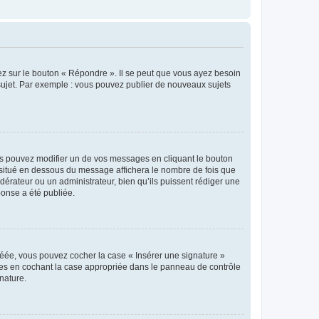
ez sur le bouton « Répondre ». Il se peut que vous ayez besoin
 sujet. Par exemple : vous pouvez publier de nouveaux sujets
s pouvez modifier un de vos messages en cliquant le bouton
e situé en dessous du message affichera le nombre de fois que
modérateur ou un administrateur, bien qu’ils puissent rédiger une
ponse a été publiée.
réée, vous pouvez cocher la case « Insérer une signature »
ages en cochant la case appropriée dans le panneau de contrôle
gnature.