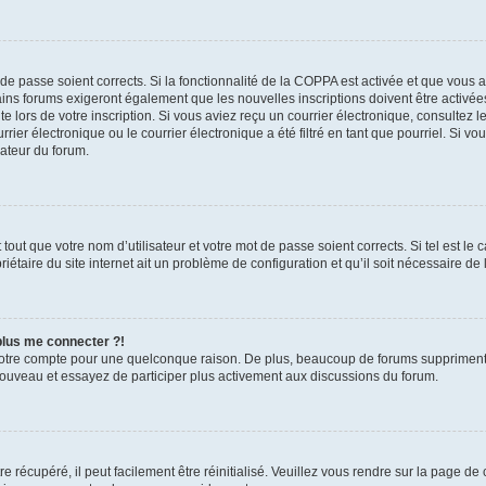
t de passe soient corrects. Si la fonctionnalité de la COPPA est activée et que vous 
ains forums exigeront également que les nouvelles inscriptions doivent être activée
te lors de votre inscription. Si vous aviez reçu un courrier électronique, consultez l
r électronique ou le courrier électronique a été filtré en tant que pourriel. Si vo
rateur du forum.
out que votre nom d’utilisateur et votre mot de passe soient corrects. Si tel est le
iétaire du site internet ait un problème de configuration et qu’il soit nécessaire de l
 plus me connecter ?!
votre compte pour une quelconque raison. De plus, beaucoup de forums suppriment pér
 nouveau et essayez de participer plus activement aux discussions du forum.
 récupéré, il peut facilement être réinitialisé. Veuillez vous rendre sur la page de