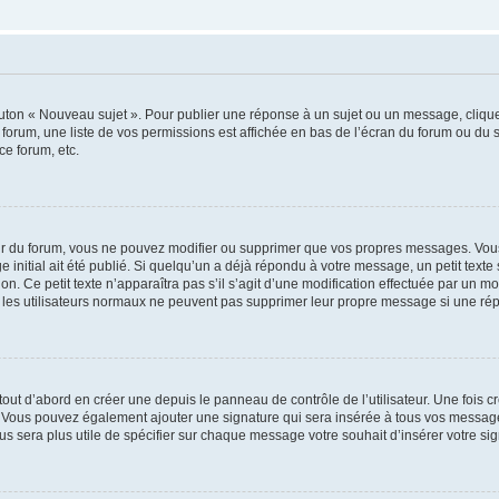
outon « Nouveau sujet ». Pour publier une réponse à un sujet ou un message, cliqu
 forum, une liste de vos permissions est affichée en bas de l’écran du forum ou du
ce forum, etc.
r du forum, vous ne pouvez modifier ou supprimer que vos propres messages. Vou
 initial ait été publié. Si quelqu’un a déjà répondu à votre message, un petit text
ion. Ce petit texte n’apparaîtra pas s’il s’agit d’une modification effectuée par un 
ue les utilisateurs normaux ne peuvent pas supprimer leur propre message si une ré
ut d’abord en créer une depuis le panneau de contrôle de l’utilisateur. Une fois c
ure. Vous pouvez également ajouter une signature qui sera insérée à tous vos mess
 vous sera plus utile de spécifier sur chaque message votre souhait d’insérer votre si