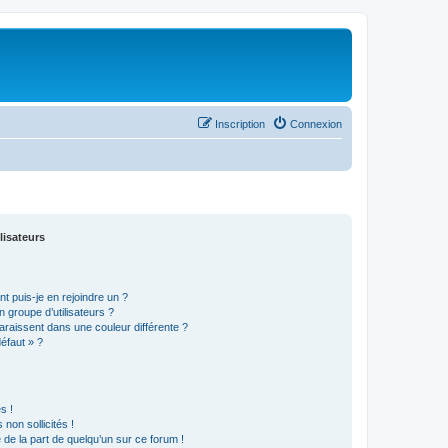
Inscription
Connexion
lisateurs
t puis-je en rejoindre un ?
 groupe d’utilisateurs ?
araissent dans une couleur différente ?
défaut » ?
s !
non sollicités !
e de la part de quelqu’un sur ce forum !