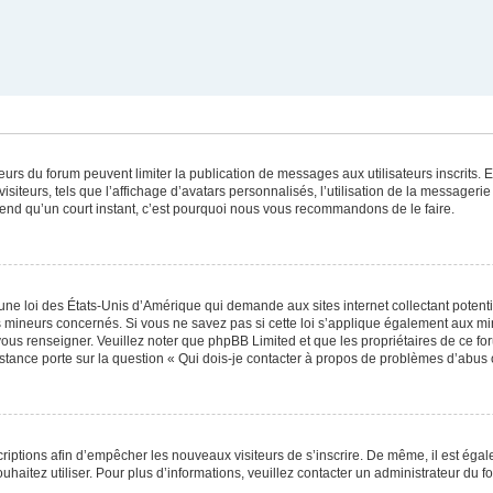
ateurs du forum peuvent limiter la publication de messages aux utilisateurs inscrits
iteurs, tels que l’affichage d’avatars personnalisés, l’utilisation de la messagerie 
 prend qu’un court instant, c’est pourquoi nous vous recommandons de le faire.
une loi des États-Unis d’Amérique qui demande aux sites internet collectant poten
 mineurs concernés. Si vous ne savez pas si cette loi s’applique également aux mi
 vous renseigner. Veuillez noter que phpBB Limited et que les propriétaires de ce 
istance porte sur la question « Qui dois-je contacter à propos de problèmes d’abus 
scriptions afin d’empêcher les nouveaux visiteurs de s’inscrire. De même, il est éga
souhaitez utiliser. Pour plus d’informations, veuillez contacter un administrateur du f