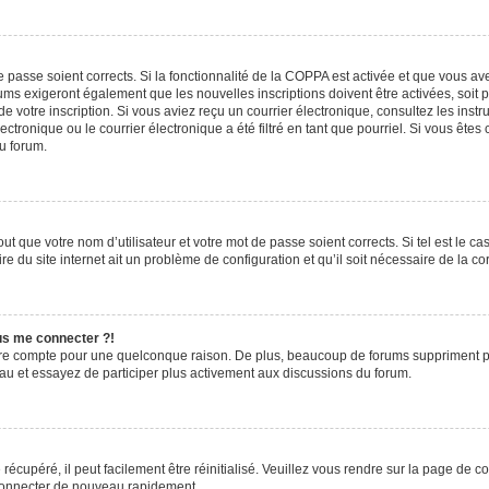
de passe soient corrects. Si la fonctionnalité de la COPPA est activée et que vous a
rums exigeront également que les nouvelles inscriptions doivent être activées, soit
 de votre inscription. Si vous aviez reçu un courrier électronique, consultez les ins
ronique ou le courrier électronique a été filtré en tant que pourriel. Si vous êtes
du forum.
t que votre nom d’utilisateur et votre mot de passe soient corrects. Si tel est le c
e du site internet ait un problème de configuration et qu’il soit nécessaire de la cor
lus me connecter ?!
tre compte pour une quelconque raison. De plus, beaucoup de forums suppriment pério
eau et essayez de participer plus activement aux discussions du forum.
écupéré, il peut facilement être réinitialisé. Veuillez vous rendre sur la page de 
 connecter de nouveau rapidement.