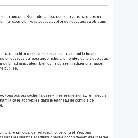
 sur le bouton « Répondre ». Il se peut que vous ayez besoin
ujet. Par exemple : vous pouvez publier de nouveaux sujets dans
pouvez modifier un de vos messages en cliquant le bouton
 situé en dessous du message affichera le nombre de fois que vous
eur ou un administrateur, bien qu’ils puissent rédiger une raison
té publiée.
éée, vous pouvez cocher la case « Insérer une signature » depuis
ochant la case appropriée dans le panneau de contrôle de
e.
mulaire principal de rédaction. Si cet onglet n’est pas
ions dans les champs adéquats, chaque option devant être insérée