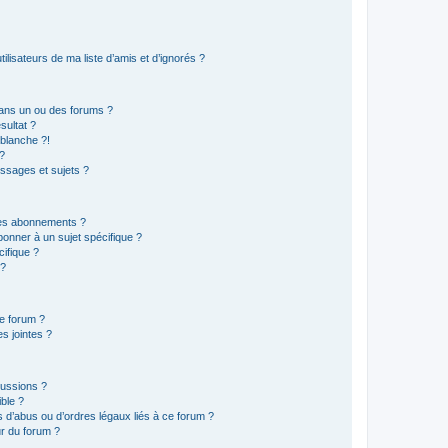
lisateurs de ma liste d’amis et d’ignorés ?
ans un ou des forums ?
sultat ?
blanche ?!
?
ssages et sujets ?
t les abonnements ?
onner à un sujet spécifique ?
ifique ?
 ?
ce forum ?
s jointes ?
cussions ?
ible ?
 d’abus ou d’ordres légaux liés à ce forum ?
r du forum ?