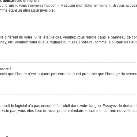
utilisateurs en ligne ?
du forum », vous trouverez l’option « Masquer mon statut en ligne ». Si vous activez
e étant un utilisateur invisible.
re différent du vôtre. Si tel était le cas, veuillez vous rendre dans le panneau de cont
, etc. Veuillez noter que le réglage du fuseau horaire, comme la plupart des autres
recte !
ais que l’heure n’est toujours pas correcte, il est probable que l’horloge du serveur
rum, soit le logiciel n’a pas encore été traduit dans votre langue. Essayez de demande
’existe pas, vous êtes libre de vous porter volontaire et commencer une nouvelle tra