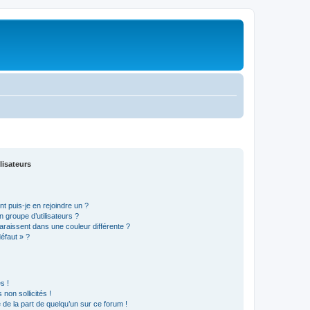
lisateurs
t puis-je en rejoindre un ?
 groupe d’utilisateurs ?
araissent dans une couleur différente ?
défaut » ?
s !
non sollicités !
e de la part de quelqu’un sur ce forum !