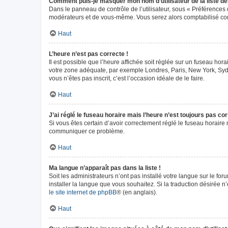
Comment puis-je masquer mon nom d’utilisateur de la liste des 
Dans le panneau de contrôle de l’utilisateur, sous « Préférences 
modérateurs et de vous-même. Vous serez alors comptabilisé comm
Haut
L’heure n’est pas correcte !
Il est possible que l’heure affichée soit réglée sur un fuseau horai
votre zone adéquate, par exemple Londres, Paris, New York, Sydney
vous n’êtes pas inscrit, c’est l’occasion idéale de le faire.
Haut
J’ai réglé le fuseau horaire mais l’heure n’est toujours pas cor
Si vous êtes certain d’avoir correctement réglé le fuseau horaire m
communiquer ce problème.
Haut
Ma langue n’apparaît pas dans la liste !
Soit les administrateurs n’ont pas installé votre langue sur le fo
installer la langue que vous souhaitez. Si la traduction désirée n
le site internet de phpBB
® (en anglais).
Haut