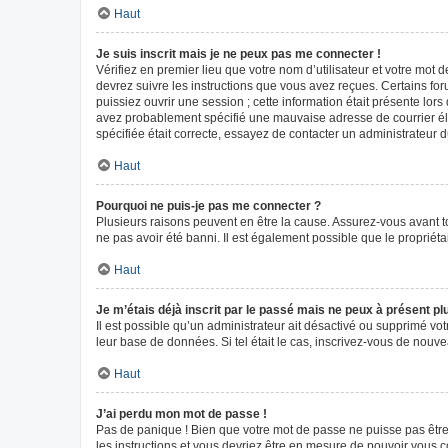
Haut
Je suis inscrit mais je ne peux pas me connecter !
Vérifiez en premier lieu que votre nom d’utilisateur et votre mot 
devrez suivre les instructions que vous avez reçues. Certains fo
puissiez ouvrir une session ; cette information était présente lors
avez probablement spécifié une mauvaise adresse de courrier élect
spécifiée était correcte, essayez de contacter un administrateur 
Haut
Pourquoi ne puis-je pas me connecter ?
Plusieurs raisons peuvent en être la cause. Assurez-vous avant tou
ne pas avoir été banni. Il est également possible que le propriétair
Haut
Je m’étais déjà inscrit par le passé mais ne peux à présent p
Il est possible qu’un administrateur ait désactivé ou supprimé vo
leur base de données. Si tel était le cas, inscrivez-vous de nouv
Haut
J’ai perdu mon mot de passe !
Pas de panique ! Bien que votre mot de passe ne puisse pas être r
les instructions et vous devriez être en mesure de pouvoir vous