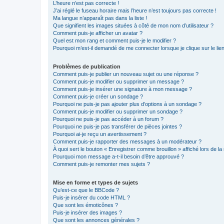
L’heure n’est pas correcte !
J’ai réglé le fuseau horaire mais l’heure n’est toujours pas correcte !
Ma langue n’apparaît pas dans la liste !
Que signifient les images situées à côté de mon nom d’utilisateur ?
Comment puis-je afficher un avatar ?
Quel est mon rang et comment puis-je le modifier ?
Pourquoi m’est-il demandé de me connecter lorsque je clique sur le lien 
Problèmes de publication
Comment puis-je publier un nouveau sujet ou une réponse ?
Comment puis-je modifier ou supprimer un message ?
Comment puis-je insérer une signature à mon message ?
Comment puis-je créer un sondage ?
Pourquoi ne puis-je pas ajouter plus d’options à un sondage ?
Comment puis-je modifier ou supprimer un sondage ?
Pourquoi ne puis-je pas accéder à un forum ?
Pourquoi ne puis-je pas transférer de pièces jointes ?
Pourquoi ai-je reçu un avertissement ?
Comment puis-je rapporter des messages à un modérateur ?
À quoi sert le bouton « Enregistrer comme brouillon » affiché lors de la 
Pourquoi mon message a-t-il besoin d’être approuvé ?
Comment puis-je remonter mes sujets ?
Mise en forme et types de sujets
Qu’est-ce que le BBCode ?
Puis-je insérer du code HTML ?
Que sont les émoticônes ?
Puis-je insérer des images ?
Que sont les annonces générales ?