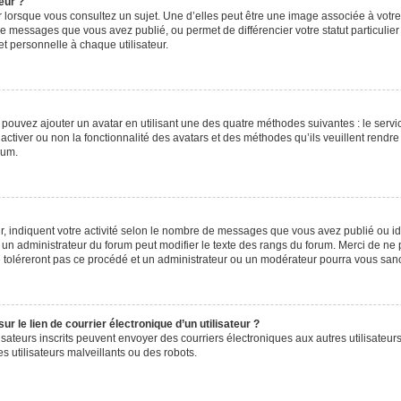
eur ?
 lorsque vous consultez un sujet. Une d’elles peut être une image associée à votr
de messages que vous avez publié, ou permet de différencier votre statut particulie
t personnelle à chaque utilisateur.
s pouvez ajouter un avatar en utilisant une des quatre méthodes suivantes : le servic
ctiver ou non la fonctionnalité des avatars et des méthodes qu’ils veuillent rendre 
rum.
, indiquent votre activité selon le nombre de messages que vous avez publié ou iden
l un administrateur du forum peut modifier le texte des rangs du forum. Merci de 
e toléreront pas ce procédé et un administrateur ou un modérateur pourra vous sa
 le lien de courrier électronique d’un utilisateur ?
utilisateurs inscrits peuvent envoyer des courriers électroniques aux autres utilisa
 utilisateurs malveillants ou des robots.