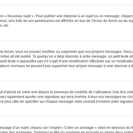
ton « Nouveau sujet ». Pour publier une réponse à un sujet ou un message, cliquez
orum, une liste de vos permissions est affichée en bas de l’écran du forum ou du s
, etc.
du forum, vous ne pouvez modifier ou supprimer que vos propres messages. Vous 
nitial ait été publié. Si quelqu’un a déjà répondu à votre message, un petit texte
 petit texte n’apparaîtra pas s’il s’agit d’une modification effectuée par un modérat
ilisateurs normaux ne peuvent pas supprimer leur propre message si une réponse a é
 d’abord en créer une depuis le panneau de contrôle de l’utilisateur. Une fois cr
 pouvez également ajouter une signature qui sera insérée à tous vos messages en c
 sera plus utile de spécifier sur chaque message votre souhait d’insérer votre signatur
sage d’un sujet, cliquez sur l’onglet « Créer un sondage » situé en-dessous du for
e créer des sondages. Saisissez le titre du sondage en incluant au moins deux opt