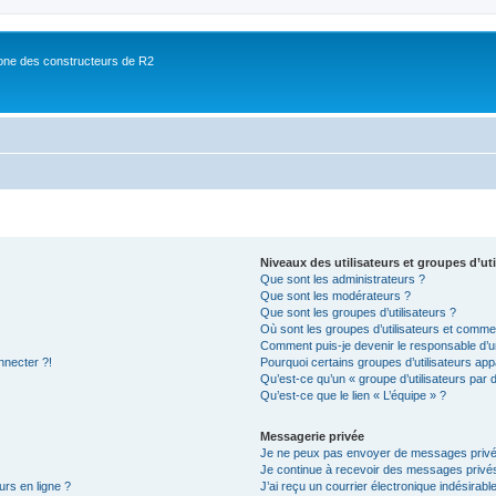
ne des constructeurs de R2
Niveaux des utilisateurs et groupes d’uti
Que sont les administrateurs ?
Que sont les modérateurs ?
Que sont les groupes d’utilisateurs ?
Où sont les groupes d’utilisateurs et commen
Comment puis-je devenir le responsable d’un
nnecter ?!
Pourquoi certains groupes d’utilisateurs app
Qu’est-ce qu’un « groupe d’utilisateurs par 
Qu’est-ce que le lien « L’équipe » ?
Messagerie privée
Je ne peux pas envoyer de messages privé
Je continue à recevoir des messages privés 
urs en ligne ?
J’ai reçu un courrier électronique indésirabl