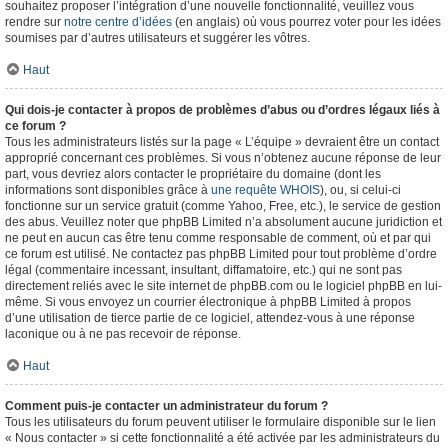
souhaitez proposer l’intégration d’une nouvelle fonctionnalité, veuillez vous
rendre sur
notre centre d’idées
(en anglais) où vous pourrez voter pour les idées
soumises par d’autres utilisateurs et suggérer les vôtres.
Haut
Qui dois-je contacter à propos de problèmes d’abus ou d’ordres légaux liés à
ce forum ?
Tous les administrateurs listés sur la page « L’équipe » devraient être un contact
approprié concernant ces problèmes. Si vous n’obtenez aucune réponse de leur
part, vous devriez alors contacter le propriétaire du domaine (dont les
informations sont disponibles grâce à
une requête WHOIS
), ou, si celui-ci
fonctionne sur un service gratuit (comme Yahoo, Free, etc.), le service de gestion
des abus. Veuillez noter que phpBB Limited n’a absolument aucune juridiction et
ne peut en aucun cas être tenu comme responsable de comment, où et par qui
ce forum est utilisé. Ne contactez pas phpBB Limited pour tout problème d’ordre
légal (commentaire incessant, insultant, diffamatoire, etc.) qui ne sont pas
directement reliés avec le site internet de phpBB.com ou le logiciel phpBB en lui-
même. Si vous envoyez un courrier électronique à phpBB Limited à propos
d’une utilisation de tierce partie de ce logiciel, attendez-vous à une réponse
laconique ou à ne pas recevoir de réponse.
Haut
Comment puis-je contacter un administrateur du forum ?
Tous les utilisateurs du forum peuvent utiliser le formulaire disponible sur le lien
« Nous contacter » si cette fonctionnalité a été activée par les administrateurs du