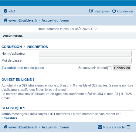
FAQ
Inscription
Connexion
www.r2builders.fr
Accueil du forum
Nous sommes le dim. 09 août 2026 11:29
Aucun forum.
CONNEXION
•
INSCRIPTION
Nom d’utilisateur :
Mot de passe :
J’ai oublié mon mot de passe
Se souvenir de moi
QUI EST EN LIGNE ?
Au total, il y a
327
utilisateurs en ligne :: 0 inscrit, 0 invisible et 327 invités (selon le nombre
d’utilisateurs actifs des 5 dernières minutes)
Le nombre maximal d’utilisateurs en ligne simultanément a été de
453
le mer. 23 juil. 2025
03:42
STATISTIQUES
68085
messages •
4054
sujets •
411
membres • Notre membre le plus récent est
Lewisbus
www.r2builders.fr
Accueil du forum
Nous contacter