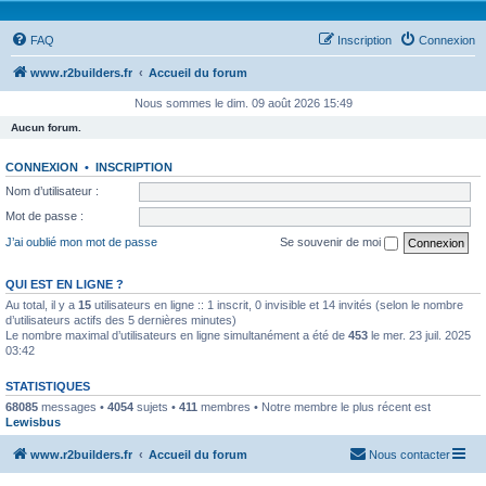
FAQ
Inscription
Connexion
www.r2builders.fr
Accueil du forum
Nous sommes le dim. 09 août 2026 15:49
Aucun forum.
CONNEXION
•
INSCRIPTION
Nom d’utilisateur :
Mot de passe :
J’ai oublié mon mot de passe
Se souvenir de moi
QUI EST EN LIGNE ?
Au total, il y a
15
utilisateurs en ligne :: 1 inscrit, 0 invisible et 14 invités (selon le nombre
d’utilisateurs actifs des 5 dernières minutes)
Le nombre maximal d’utilisateurs en ligne simultanément a été de
453
le mer. 23 juil. 2025
03:42
STATISTIQUES
68085
messages •
4054
sujets •
411
membres • Notre membre le plus récent est
Lewisbus
www.r2builders.fr
Accueil du forum
Nous contacter