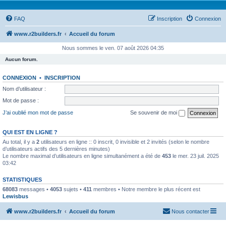
FAQ
Inscription
Connexion
www.r2builders.fr
Accueil du forum
Nous sommes le ven. 07 août 2026 04:35
Aucun forum.
CONNEXION
•
INSCRIPTION
Nom d’utilisateur :
Mot de passe :
J’ai oublié mon mot de passe
Se souvenir de moi
QUI EST EN LIGNE ?
Au total, il y a
2
utilisateurs en ligne :: 0 inscrit, 0 invisible et 2 invités (selon le nombre
d’utilisateurs actifs des 5 dernières minutes)
Le nombre maximal d’utilisateurs en ligne simultanément a été de
453
le mer. 23 juil. 2025
03:42
STATISTIQUES
68083
messages •
4053
sujets •
411
membres • Notre membre le plus récent est
Lewisbus
www.r2builders.fr
Accueil du forum
Nous contacter