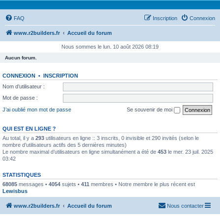
FAQ
Inscription
Connexion
www.r2builders.fr
Accueil du forum
Nous sommes le lun. 10 août 2026 08:19
Aucun forum.
CONNEXION
•
INSCRIPTION
Nom d’utilisateur :
Mot de passe :
J’ai oublié mon mot de passe
Se souvenir de moi
QUI EST EN LIGNE ?
Au total, il y a
293
utilisateurs en ligne :: 3 inscrits, 0 invisible et 290 invités (selon le
nombre d’utilisateurs actifs des 5 dernières minutes)
Le nombre maximal d’utilisateurs en ligne simultanément a été de
453
le mer. 23 juil. 2025
03:42
STATISTIQUES
68085
messages •
4054
sujets •
411
membres • Notre membre le plus récent est
Lewisbus
www.r2builders.fr
Accueil du forum
Nous contacter