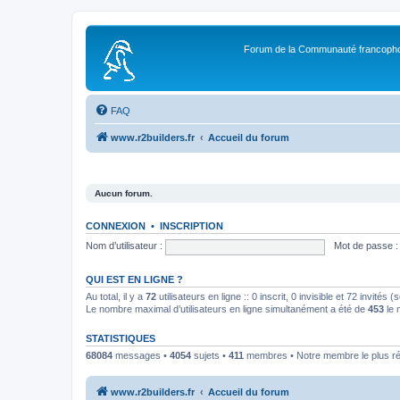
Forum de la Communauté francopho
FAQ
www.r2builders.fr
Accueil du forum
Aucun forum.
CONNEXION
•
INSCRIPTION
Nom d’utilisateur :
Mot de passe :
QUI EST EN LIGNE ?
Au total, il y a
72
utilisateurs en ligne :: 0 inscrit, 0 invisible et 72 invités
Le nombre maximal d’utilisateurs en ligne simultanément a été de
453
le 
STATISTIQUES
68084
messages •
4054
sujets •
411
membres • Notre membre le plus r
www.r2builders.fr
Accueil du forum