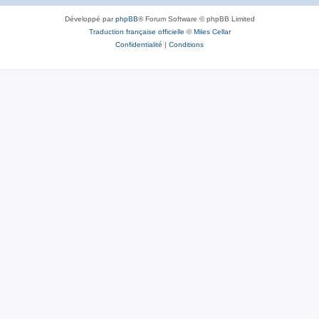
Développé par
phpBB
® Forum Software © phpBB Limited
Traduction française officielle
©
Miles Cellar
Confidentialité
|
Conditions