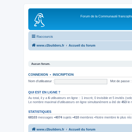
Forum de la Communauté francopho
Raccourcis
www.r2builders.fr
Accueil du forum
Aucun forum.
CONNEXION
•
INSCRIPTION
Nom d’utilisateur :
Mot de passe :
QUI EST EN LIGNE ?
Au total, il y a
6
utilisateurs en ligne :: 1 inscrit, 0 invisible et 5 invités (
Le nombre maximal d’utilisateurs en ligne simultanément a été de
453
le 
STATISTIQUES
68103
messages •
4074
sujets •
410
membres •Notre membre le plus réc
www.r2builders.fr
Accueil du forum