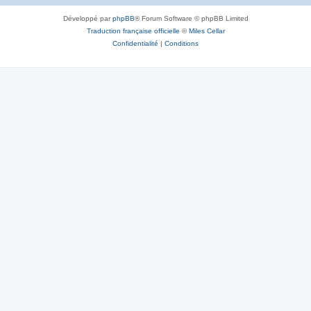
Développé par
phpBB
® Forum Software © phpBB Limited
Traduction française officielle
©
Miles Cellar
Confidentialité
|
Conditions