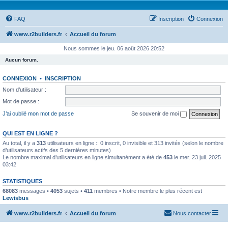
FAQ
Inscription
Connexion
www.r2builders.fr
Accueil du forum
Nous sommes le jeu. 06 août 2026 20:52
Aucun forum.
CONNEXION
•
INSCRIPTION
Nom d’utilisateur :
Mot de passe :
J’ai oublié mon mot de passe
Se souvenir de moi
QUI EST EN LIGNE ?
Au total, il y a
313
utilisateurs en ligne :: 0 inscrit, 0 invisible et 313 invités (selon le nombre
d’utilisateurs actifs des 5 dernières minutes)
Le nombre maximal d’utilisateurs en ligne simultanément a été de
453
le mer. 23 juil. 2025
03:42
STATISTIQUES
68083
messages •
4053
sujets •
411
membres • Notre membre le plus récent est
Lewisbus
www.r2builders.fr
Accueil du forum
Nous contacter