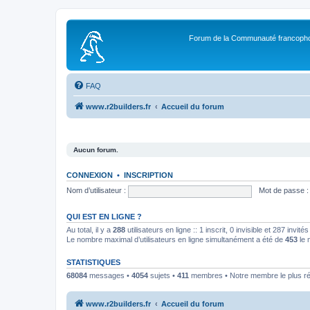
Forum de la Communauté francopho
FAQ
www.r2builders.fr
Accueil du forum
Aucun forum.
CONNEXION
•
INSCRIPTION
Nom d’utilisateur :
Mot de passe :
QUI EST EN LIGNE ?
Au total, il y a
288
utilisateurs en ligne :: 1 inscrit, 0 invisible et 287 invi
Le nombre maximal d’utilisateurs en ligne simultanément a été de
453
le 
STATISTIQUES
68084
messages •
4054
sujets •
411
membres • Notre membre le plus r
www.r2builders.fr
Accueil du forum