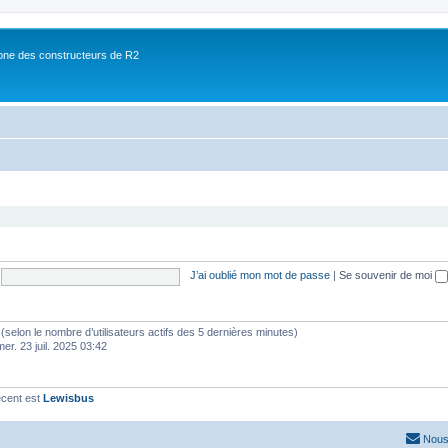
ne des constructeurs de R2
J’ai oublié mon mot de passe
|
Se souvenir de moi
tés (selon le nombre d’utilisateurs actifs des 5 dernières minutes)
mer. 23 juil. 2025 03:42
écent est
Lewisbus
Nous