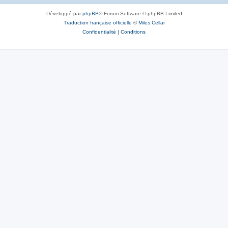
Développé par
phpBB
® Forum Software © phpBB Limited
Traduction française officielle
©
Miles Cellar
Confidentialité
|
Conditions