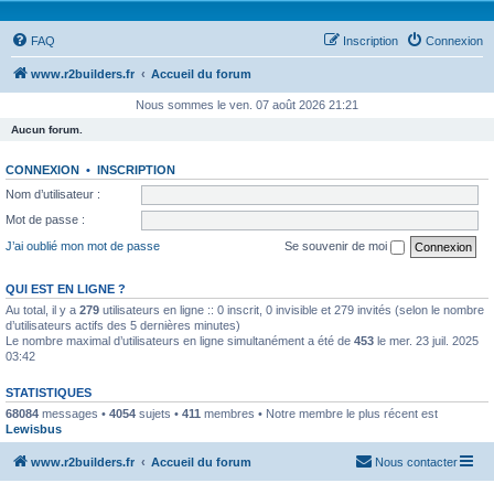
FAQ
Inscription
Connexion
www.r2builders.fr
Accueil du forum
Nous sommes le ven. 07 août 2026 21:21
Aucun forum.
CONNEXION
•
INSCRIPTION
Nom d’utilisateur :
Mot de passe :
J’ai oublié mon mot de passe
Se souvenir de moi
QUI EST EN LIGNE ?
Au total, il y a
279
utilisateurs en ligne :: 0 inscrit, 0 invisible et 279 invités (selon le nombre
d’utilisateurs actifs des 5 dernières minutes)
Le nombre maximal d’utilisateurs en ligne simultanément a été de
453
le mer. 23 juil. 2025
03:42
STATISTIQUES
68084
messages •
4054
sujets •
411
membres • Notre membre le plus récent est
Lewisbus
www.r2builders.fr
Accueil du forum
Nous contacter