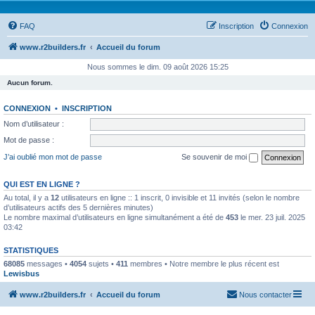
FAQ
Inscription
Connexion
www.r2builders.fr
Accueil du forum
Nous sommes le dim. 09 août 2026 15:25
Aucun forum.
CONNEXION
•
INSCRIPTION
Nom d’utilisateur :
Mot de passe :
J’ai oublié mon mot de passe
Se souvenir de moi
QUI EST EN LIGNE ?
Au total, il y a
12
utilisateurs en ligne :: 1 inscrit, 0 invisible et 11 invités (selon le nombre
d’utilisateurs actifs des 5 dernières minutes)
Le nombre maximal d’utilisateurs en ligne simultanément a été de
453
le mer. 23 juil. 2025
03:42
STATISTIQUES
68085
messages •
4054
sujets •
411
membres • Notre membre le plus récent est
Lewisbus
www.r2builders.fr
Accueil du forum
Nous contacter