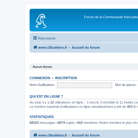
Forum de la Communauté francopho
Raccourcis
www.r2builders.fr
Accueil du forum
Aucun forum.
CONNEXION
•
INSCRIPTION
Nom d’utilisateur :
Mot de passe :
QUI EST EN LIGNE ?
Au total, il y a
12
utilisateurs en ligne :: 1 inscrit, 0 invisible et 11 invités
Le nombre maximal d’utilisateurs en ligne simultanément a été de
453
le 
STATISTIQUES
68103
messages •
4074
sujets •
410
membres •Notre membre le plus réc
www.r2builders.fr
Accueil du forum