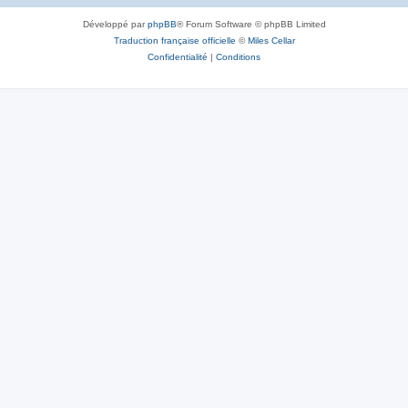
Développé par
phpBB
® Forum Software © phpBB Limited
Traduction française officielle
©
Miles Cellar
Confidentialité
|
Conditions