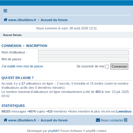
www.r2builders.fr
Accueil du forum
Nous sommes le sam. 08 août 2026 13:11
Aucun forum.
CONNEXION
•
INSCRIPTION
Nom d’utilisateur :
Mot de passe :
J’ai oublié mon mot de passe
Se souvenir de moi
QUI EST EN LIGNE ?
Au total, il y a
17
utilisateurs en ligne :: 2 inscrits, 0 invisible et 15 invités (selon le nombre
d’utilisateurs actifs des 5 dernières minutes)
Le nombre maximal d’utilisateurs en ligne simultanément a été de
453
le mer. 23 juil. 2025
03:42
STATISTIQUES
68103
messages •
4074
sujets •
410
membres •Notre membre le plus récent est
Lewisbus
www.r2builders.fr
Accueil du forum
Nous contacter
Développé par
phpBB
® Forum Software © phpBB Limited