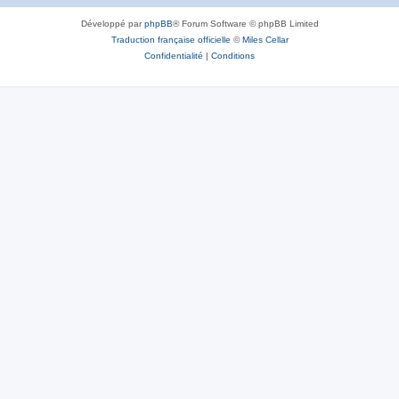
Développé par
phpBB
® Forum Software © phpBB Limited
Traduction française officielle
©
Miles Cellar
Confidentialité
|
Conditions