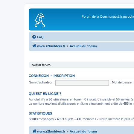
Forum de la Communauté francopho
FAQ
www.r2builders.fr
Accueil du forum
Aucun forum.
CONNEXION
•
INSCRIPTION
Nom d’utilisateur :
Mot de passe :
QUI EST EN LIGNE ?
Au total, il y a
56
utilisateurs en ligne :: 0 inscrit, 0 invisible et 56 invités
Le nombre maximal d’utilisateurs en ligne simultanément a été de
453
le 
STATISTIQUES
68083
messages •
4053
sujets •
411
membres • Notre membre le plus r
www.r2builders.fr
Accueil du forum