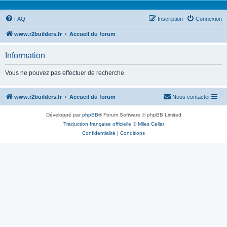
FAQ
Inscription
Connexion
www.r2builders.fr
Accueil du forum
Information
Vous ne pouvez pas effectuer de recherche.
www.r2builders.fr
Accueil du forum
Nous contacter
Développé par
phpBB
® Forum Software © phpBB Limited
Traduction française officielle
©
Miles Cellar
Confidentialité
|
Conditions