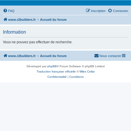
FAQ
Inscription
Connexion
www.r2builders.fr
Accueil du forum
Information
Vous ne pouvez pas effectuer de recherche.
www.r2builders.fr
Accueil du forum
Nous contacter
Développé par
phpBB
® Forum Software © phpBB Limited
Traduction française officielle
©
Miles Cellar
Confidentialité
|
Conditions