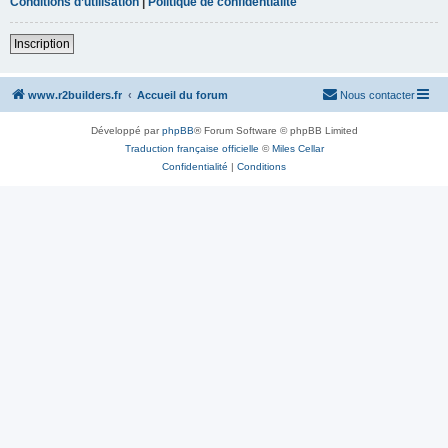
Conditions d’utilisation
|
Politique de confidentialité
Inscription
www.r2builders.fr
Accueil du forum
Nous contacter
Développé par
phpBB
® Forum Software © phpBB Limited
Traduction française officielle
©
Miles Cellar
Confidentialité
|
Conditions