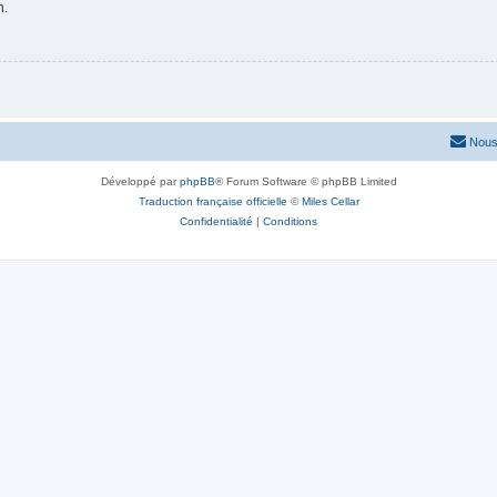
n.
Nous
Développé par
phpBB
® Forum Software © phpBB Limited
Traduction française officielle
©
Miles Cellar
Confidentialité
|
Conditions