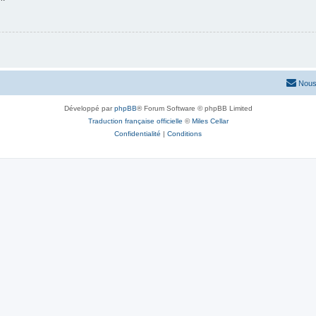
Nous
Développé par
phpBB
® Forum Software © phpBB Limited
Traduction française officielle
©
Miles Cellar
Confidentialité
|
Conditions