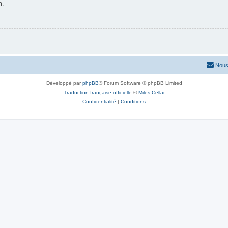
n.
Nous
Développé par
phpBB
® Forum Software © phpBB Limited
Traduction française officielle
©
Miles Cellar
Confidentialité
|
Conditions