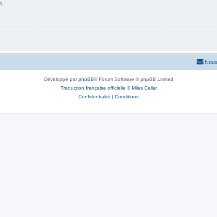
n.
Nous
Développé par
phpBB
® Forum Software © phpBB Limited
Traduction française officielle
©
Miles Cellar
Confidentialité
|
Conditions