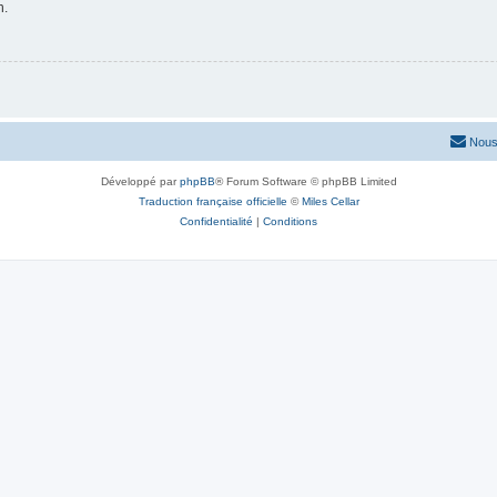
n.
Nous
Développé par
phpBB
® Forum Software © phpBB Limited
Traduction française officielle
©
Miles Cellar
Confidentialité
|
Conditions