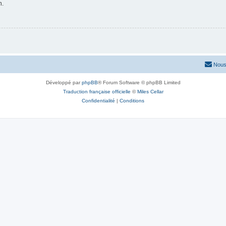
n.
Nous
Développé par
phpBB
® Forum Software © phpBB Limited
Traduction française officielle
©
Miles Cellar
Confidentialité
|
Conditions