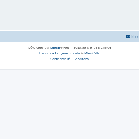
Nous
Développé par
phpBB
® Forum Software © phpBB Limited
Traduction française officielle
©
Miles Cellar
Confidentialité
|
Conditions