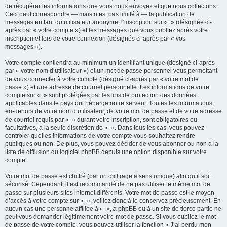
de récupérer les informations que vous nous envoyez et que nous collectons.
Ceci peut correspondre — mais n’est pas limité à — la publication de
messages en tant qu’utilisateur anonyme, l’inscription sur « » (désignée ci-
après par « votre compte ») et les messages que vous publiez après votre
inscription et lors de votre connexion (désignés ci-après par « vos
messages »).
Votre compte contiendra au minimum un identifiant unique (désigné ci-après
par « votre nom d’utilisateur ») et un mot de passe personnel vous permettant
de vous connecter à votre compte (désigné ci-après par « votre mot de
passe ») et une adresse de courriel personnelle. Les informations de votre
compte sur « » sont protégées par les lois de protection des données
applicables dans le pays qui héberge notre serveur. Toutes les informations,
en-dehors de votre nom d’utilisateur, de votre mot de passe et de votre adresse
de courriel requis par « » durant votre inscription, sont obligatoires ou
facultatives, à la seule discrétion de « ». Dans tous les cas, vous pouvez
contrôler quelles informations de votre compte vous souhaitez rendre
publiques ou non. De plus, vous pouvez décider de vous abonner ou non à la
liste de diffusion du logiciel phpBB depuis une option disponible sur votre
compte.
Votre mot de passe est chiffré (par un chiffrage à sens unique) afin qu’il soit
sécurisé. Cependant, il est recommandé de ne pas utiliser le même mot de
passe sur plusieurs sites internet différents. Votre mot de passe est le moyen
d’accès à votre compte sur « », veillez donc à le conservez précieusement. En
aucun cas une personne affiliée à « », à phpBB ou à un site de tierce partie ne
peut vous demander légitimement votre mot de passe. Si vous oubliez le mot
de passe de votre compte, vous pouvez utiliser la fonction « J’ai perdu mon