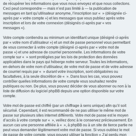
de récupérer les informations que vous nous envoyez et que nous collectons.
Ceci peut correspondre — mais n’est pas limité à — la publication de
messages en tant qu’utilisateur anonyme, l’inscription sur « » (désignée ci-
après par « votre compte ») et les messages que vous publiez après votre
inscription et lors de votre connexion (désignés ci-après par « vos
messages »).
Votre compte contiendra au minimum un identifiant unique (désigné ci-après
par « votre nom d’utilisateur ») et un mot de passe personnel vous permettant
de vous connecter à votre compte (désigné ci-après par « votre mot de
passe ») et une adresse de courriel personnelle. Les informations de votre
compte sur « » sont protégées par les lois de protection des données
applicables dans le pays qui héberge notre serveur. Toutes les informations,
en-dehors de votre nom d’utilisateur, de votre mot de passe et de votre adresse
de courriel requis par « » durant votre inscription, sont obligatoires ou
facultatives, à la seule discrétion de « ». Dans tous les cas, vous pouvez
contrôler quelles informations de votre compte vous souhaitez rendre
publiques ou non. De plus, vous pouvez décider de vous abonner ou non à la
liste de diffusion du logiciel phpBB depuis une option disponible sur votre
compte.
Votre mot de passe est chiffré (par un chiffrage à sens unique) afin qu’il soit
sécurisé. Cependant, il est recommandé de ne pas utiliser le même mot de
passe sur plusieurs sites internet différents. Votre mot de passe est le moyen
d’accès à votre compte sur « », veillez donc à le conservez précieusement. En
aucun cas une personne affiliée à « », à phpBB ou à un site de tierce partie ne
peut vous demander légitimement votre mot de passe. Si vous oubliez le mot
de passe de votre compte, vous pouvez utiliser la fonction « J’ai perdu mon