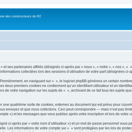
ne des constructeurs de R2
 et ses partenaires affiliés (désignés ci-après par « nous », « notre », « nos », « »
 informations collectées lors des sessions d’utilisation de votre part (désignées ci-a
 Premièrement, en naviguant sur « », le logiciel phpBB génèrera un certain nombre 
 Les deux premiers cookies ne contiennent qu’un identifiant utilisateur et un ident
rs de votre navigation sur les sujets de « », archivant de ce fait tous les sujets qu
r une quatrième sorte de cookies, externes au document qui est prévu pour couvri
us envoyez et que nous collectons. Ceci peut correspondre — mais n’est pas limité
compte ») et les messages que vous publiez après votre inscription et lors de votre
igné ci-après par « votre nom d’utilisateur ») et un mot de passe personnel vous p
elle. Les informations de votre compte sur « » sont protégées par les lois de prot