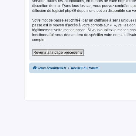
serveur. Toutes les informations, en-dehors de votre nom d’utilis
discrétion de « ». Dans tous les cas, vous pouvez contrôler qu
diffusion du logiciel phpBB depuis une option disponible sur v
Votre mot de passe est chiffré (par un chiffrage à sens unique) 
passe est le moyen d’accès à votre compte sur « », veillez do
légitimement votre mot de passe. Si vous oubliez le mot de pass
fonctionnalité vous demandera de spécifier votre nom d’utilisat
compte.
Revenir à la page précédente
www.r2builders.fr
Accueil du forum