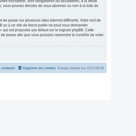
tre inscription, sont obligatoires ou facultatives, à la seule
s, vous pouvez décider de vous abonner ou non à la liste de
 de passe sur plusieurs sites internet différents. Votre mot de
B ou à un site de tierce partie ne peut vous demander
» qui est proposée par défaut sur le logiciel phpBB. Cette
t de passe afin que vous puissiez reprendre le contrôle de votre
 contacter
Supprimer les cookies
Fuseau horaire sur
UTC+02:00