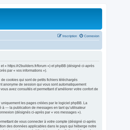
Inscription
Connexion
 et « https://r2builders.fr/forum ») et phpBB (désigné ci-après
près par « vos informations »).
de cookies qui sont de petits fichiers téléchargés
ifiant anonyme de session qui vous sont automatiquement
e vous avez consultés et permettant d’améliorer votre confort de
r uniquement les pages créées par le logiciel phpBB. La
 à — la publication de messages en tant qu’utilisateur
 connexion (désignés ci-après par « vos messages »).
ermettant de vous connecter à votre compte (désigné ci-après
ection des données applicables dans le pays qui héberge notre