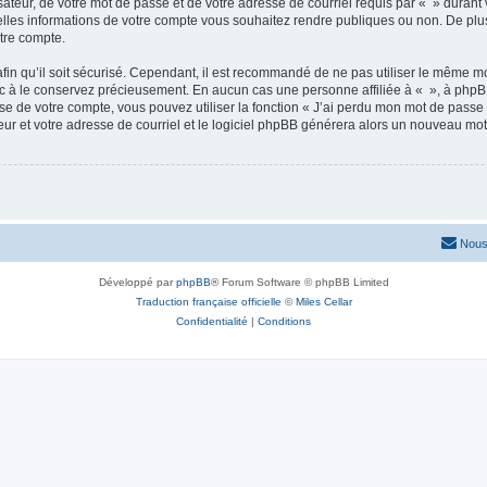
ateur, de votre mot de passe et de votre adresse de courriel requis par « » durant vo
elles informations de votre compte vous souhaitez rendre publiques ou non. De plu
otre compte.
afin qu’il soit sécurisé. Cependant, il est recommandé de ne pas utiliser le même mot
nc à le conservez précieusement. En aucun cas une personne affiliée à « », à phpB
e de votre compte, vous pouvez utiliser la fonction « J’ai perdu mon mot de passe 
eur et votre adresse de courriel et le logiciel phpBB générera alors un nouveau mo
Nous
Développé par
phpBB
® Forum Software © phpBB Limited
Traduction française officielle
©
Miles Cellar
Confidentialité
|
Conditions