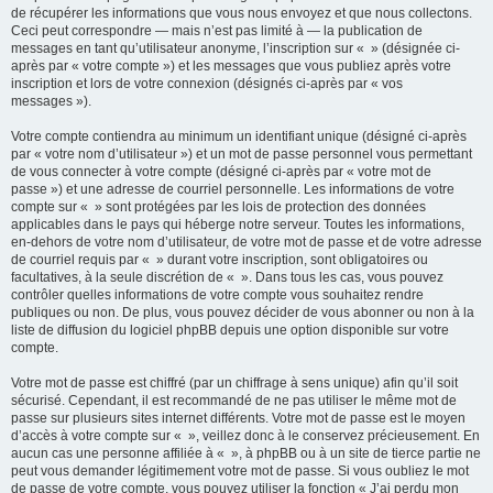
de récupérer les informations que vous nous envoyez et que nous collectons.
Ceci peut correspondre — mais n’est pas limité à — la publication de
messages en tant qu’utilisateur anonyme, l’inscription sur « » (désignée ci-
après par « votre compte ») et les messages que vous publiez après votre
inscription et lors de votre connexion (désignés ci-après par « vos
messages »).
Votre compte contiendra au minimum un identifiant unique (désigné ci-après
par « votre nom d’utilisateur ») et un mot de passe personnel vous permettant
de vous connecter à votre compte (désigné ci-après par « votre mot de
passe ») et une adresse de courriel personnelle. Les informations de votre
compte sur « » sont protégées par les lois de protection des données
applicables dans le pays qui héberge notre serveur. Toutes les informations,
en-dehors de votre nom d’utilisateur, de votre mot de passe et de votre adresse
de courriel requis par « » durant votre inscription, sont obligatoires ou
facultatives, à la seule discrétion de « ». Dans tous les cas, vous pouvez
contrôler quelles informations de votre compte vous souhaitez rendre
publiques ou non. De plus, vous pouvez décider de vous abonner ou non à la
liste de diffusion du logiciel phpBB depuis une option disponible sur votre
compte.
Votre mot de passe est chiffré (par un chiffrage à sens unique) afin qu’il soit
sécurisé. Cependant, il est recommandé de ne pas utiliser le même mot de
passe sur plusieurs sites internet différents. Votre mot de passe est le moyen
d’accès à votre compte sur « », veillez donc à le conservez précieusement. En
aucun cas une personne affiliée à « », à phpBB ou à un site de tierce partie ne
peut vous demander légitimement votre mot de passe. Si vous oubliez le mot
de passe de votre compte, vous pouvez utiliser la fonction « J’ai perdu mon