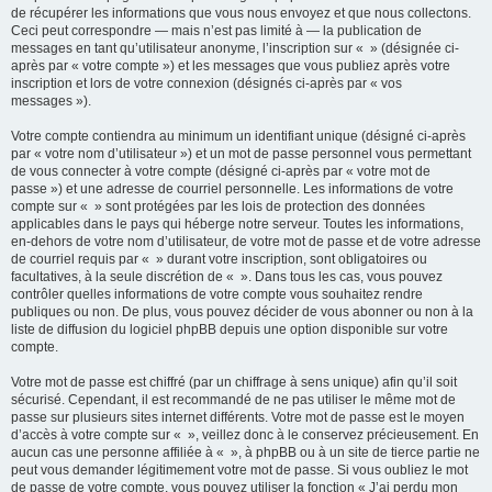
de récupérer les informations que vous nous envoyez et que nous collectons.
Ceci peut correspondre — mais n’est pas limité à — la publication de
messages en tant qu’utilisateur anonyme, l’inscription sur « » (désignée ci-
après par « votre compte ») et les messages que vous publiez après votre
inscription et lors de votre connexion (désignés ci-après par « vos
messages »).
Votre compte contiendra au minimum un identifiant unique (désigné ci-après
par « votre nom d’utilisateur ») et un mot de passe personnel vous permettant
de vous connecter à votre compte (désigné ci-après par « votre mot de
passe ») et une adresse de courriel personnelle. Les informations de votre
compte sur « » sont protégées par les lois de protection des données
applicables dans le pays qui héberge notre serveur. Toutes les informations,
en-dehors de votre nom d’utilisateur, de votre mot de passe et de votre adresse
de courriel requis par « » durant votre inscription, sont obligatoires ou
facultatives, à la seule discrétion de « ». Dans tous les cas, vous pouvez
contrôler quelles informations de votre compte vous souhaitez rendre
publiques ou non. De plus, vous pouvez décider de vous abonner ou non à la
liste de diffusion du logiciel phpBB depuis une option disponible sur votre
compte.
Votre mot de passe est chiffré (par un chiffrage à sens unique) afin qu’il soit
sécurisé. Cependant, il est recommandé de ne pas utiliser le même mot de
passe sur plusieurs sites internet différents. Votre mot de passe est le moyen
d’accès à votre compte sur « », veillez donc à le conservez précieusement. En
aucun cas une personne affiliée à « », à phpBB ou à un site de tierce partie ne
peut vous demander légitimement votre mot de passe. Si vous oubliez le mot
de passe de votre compte, vous pouvez utiliser la fonction « J’ai perdu mon