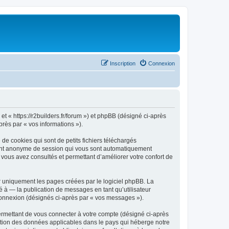
Inscription
Connexion
 et « https://r2builders.fr/forum ») et phpBB (désigné ci-après
près par « vos informations »).
de cookies qui sont de petits fichiers téléchargés
ifiant anonyme de session qui vous sont automatiquement
e vous avez consultés et permettant d’améliorer votre confort de
r uniquement les pages créées par le logiciel phpBB. La
 à — la publication de messages en tant qu’utilisateur
 connexion (désignés ci-après par « vos messages »).
ermettant de vous connecter à votre compte (désigné ci-après
ection des données applicables dans le pays qui héberge notre