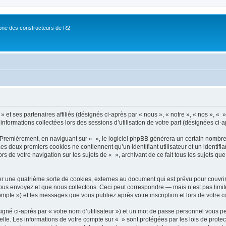
ne des constructeurs de R2
 et ses partenaires affiliés (désignés ci-après par « nous », « notre », « nos », « »
 informations collectées lors des sessions d’utilisation de votre part (désignées ci-a
 Premièrement, en naviguant sur « », le logiciel phpBB génèrera un certain nombre 
 Les deux premiers cookies ne contiennent qu’un identifiant utilisateur et un ident
rs de votre navigation sur les sujets de « », archivant de ce fait tous les sujets qu
r une quatrième sorte de cookies, externes au document qui est prévu pour couvri
us envoyez et que nous collectons. Ceci peut correspondre — mais n’est pas limité
compte ») et les messages que vous publiez après votre inscription et lors de votre
igné ci-après par « votre nom d’utilisateur ») et un mot de passe personnel vous p
elle. Les informations de votre compte sur « » sont protégées par les lois de prot