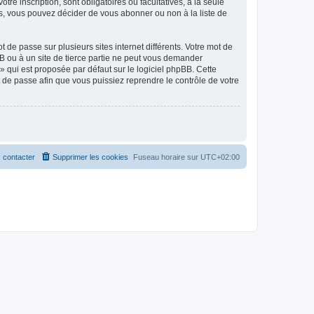
tre inscription, sont obligatoires ou facultatives, à la seule
s, vous pouvez décider de vous abonner ou non à la liste de
 de passe sur plusieurs sites internet différents. Votre mot de
B ou à un site de tierce partie ne peut vous demander
» qui est proposée par défaut sur le logiciel phpBB. Cette
t de passe afin que vous puissiez reprendre le contrôle de votre
 contacter
Supprimer les cookies
Fuseau horaire sur
UTC+02:00