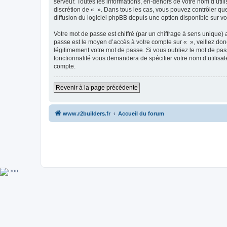
serveur. Toutes les informations, en-dehors de votre nom d’utilis
discrétion de « ». Dans tous les cas, vous pouvez contrôler qu
diffusion du logiciel phpBB depuis une option disponible sur v
Votre mot de passe est chiffré (par un chiffrage à sens unique) 
passe est le moyen d’accès à votre compte sur « », veillez do
légitimement votre mot de passe. Si vous oubliez le mot de pass
fonctionnalité vous demandera de spécifier votre nom d’utilisat
compte.
Revenir à la page précédente
www.r2builders.fr
Accueil du forum