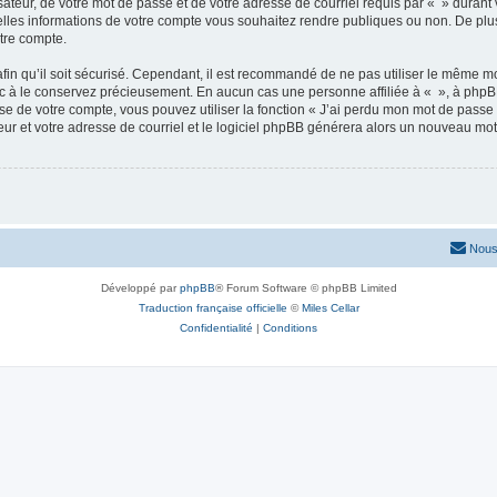
ateur, de votre mot de passe et de votre adresse de courriel requis par « » durant vo
elles informations de votre compte vous souhaitez rendre publiques ou non. De plu
otre compte.
afin qu’il soit sécurisé. Cependant, il est recommandé de ne pas utiliser le même mot
nc à le conservez précieusement. En aucun cas une personne affiliée à « », à phpB
e de votre compte, vous pouvez utiliser la fonction « J’ai perdu mon mot de passe 
eur et votre adresse de courriel et le logiciel phpBB générera alors un nouveau mo
Nous
Développé par
phpBB
® Forum Software © phpBB Limited
Traduction française officielle
©
Miles Cellar
Confidentialité
|
Conditions