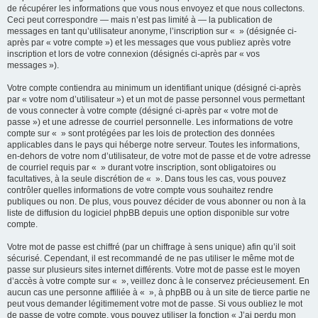
de récupérer les informations que vous nous envoyez et que nous collectons.
Ceci peut correspondre — mais n’est pas limité à — la publication de
messages en tant qu’utilisateur anonyme, l’inscription sur « » (désignée ci-
après par « votre compte ») et les messages que vous publiez après votre
inscription et lors de votre connexion (désignés ci-après par « vos
messages »).
Votre compte contiendra au minimum un identifiant unique (désigné ci-après
par « votre nom d’utilisateur ») et un mot de passe personnel vous permettant
de vous connecter à votre compte (désigné ci-après par « votre mot de
passe ») et une adresse de courriel personnelle. Les informations de votre
compte sur « » sont protégées par les lois de protection des données
applicables dans le pays qui héberge notre serveur. Toutes les informations,
en-dehors de votre nom d’utilisateur, de votre mot de passe et de votre adresse
de courriel requis par « » durant votre inscription, sont obligatoires ou
facultatives, à la seule discrétion de « ». Dans tous les cas, vous pouvez
contrôler quelles informations de votre compte vous souhaitez rendre
publiques ou non. De plus, vous pouvez décider de vous abonner ou non à la
liste de diffusion du logiciel phpBB depuis une option disponible sur votre
compte.
Votre mot de passe est chiffré (par un chiffrage à sens unique) afin qu’il soit
sécurisé. Cependant, il est recommandé de ne pas utiliser le même mot de
passe sur plusieurs sites internet différents. Votre mot de passe est le moyen
d’accès à votre compte sur « », veillez donc à le conservez précieusement. En
aucun cas une personne affiliée à « », à phpBB ou à un site de tierce partie ne
peut vous demander légitimement votre mot de passe. Si vous oubliez le mot
de passe de votre compte, vous pouvez utiliser la fonction « J’ai perdu mon