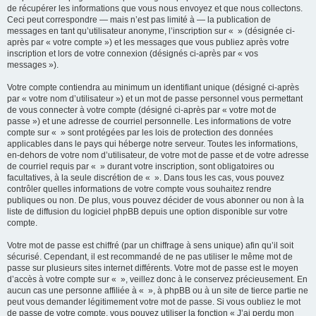
de récupérer les informations que vous nous envoyez et que nous collectons.
Ceci peut correspondre — mais n’est pas limité à — la publication de
messages en tant qu’utilisateur anonyme, l’inscription sur « » (désignée ci-
après par « votre compte ») et les messages que vous publiez après votre
inscription et lors de votre connexion (désignés ci-après par « vos
messages »).
Votre compte contiendra au minimum un identifiant unique (désigné ci-après
par « votre nom d’utilisateur ») et un mot de passe personnel vous permettant
de vous connecter à votre compte (désigné ci-après par « votre mot de
passe ») et une adresse de courriel personnelle. Les informations de votre
compte sur « » sont protégées par les lois de protection des données
applicables dans le pays qui héberge notre serveur. Toutes les informations,
en-dehors de votre nom d’utilisateur, de votre mot de passe et de votre adresse
de courriel requis par « » durant votre inscription, sont obligatoires ou
facultatives, à la seule discrétion de « ». Dans tous les cas, vous pouvez
contrôler quelles informations de votre compte vous souhaitez rendre
publiques ou non. De plus, vous pouvez décider de vous abonner ou non à la
liste de diffusion du logiciel phpBB depuis une option disponible sur votre
compte.
Votre mot de passe est chiffré (par un chiffrage à sens unique) afin qu’il soit
sécurisé. Cependant, il est recommandé de ne pas utiliser le même mot de
passe sur plusieurs sites internet différents. Votre mot de passe est le moyen
d’accès à votre compte sur « », veillez donc à le conservez précieusement. En
aucun cas une personne affiliée à « », à phpBB ou à un site de tierce partie ne
peut vous demander légitimement votre mot de passe. Si vous oubliez le mot
de passe de votre compte, vous pouvez utiliser la fonction « J’ai perdu mon