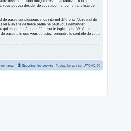
tre inscription, sont obligatoires ou facultatives, à la seule
s, vous pouvez décider de vous abonner ou non à la liste de
 de passe sur plusieurs sites internet différents. Votre mot de
B ou à un site de tierce partie ne peut vous demander
» qui est proposée par défaut sur le logiciel phpBB. Cette
t de passe afin que vous puissiez reprendre le contrôle de votre
 contacter
Supprimer les cookies
Fuseau horaire sur
UTC+02:00