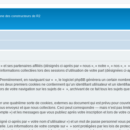
ne des constructeurs de R2
 et ses partenaires affiliés (désignés ci-après par « nous », « notre », « nos », « »
 informations collectées lors des sessions d’utilisation de votre part (désignées ci-a
 Premièrement, en naviguant sur « », le logiciel phpBB génèrera un certain nombre 
 Les deux premiers cookies ne contiennent qu’un identifiant utilisateur et un ident
rs de votre navigation sur les sujets de « », archivant de ce fait tous les sujets qu
r une quatrième sorte de cookies, externes au document qui est prévu pour couvri
us envoyez et que nous collectons. Ceci peut correspondre — mais n’est pas limité
compte ») et les messages que vous publiez après votre inscription et lors de votre
igné ci-après par « votre nom d’utilisateur ») et un mot de passe personnel vous p
elle. Les informations de votre compte sur « » sont protégées par les lois de prot