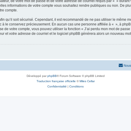
ateur, de votre mot de passe et de votre adresse de courriel requis par « » durant vo
elles informations de votre compte vous souhaitez rendre publiques ou non. De plu
otre compte.
afin qu’il soit sécurisé. Cependant, il est recommandé de ne pas utiliser le même mot
nc à le conservez précieusement. En aucun cas une personne affiliée à « », à phpB
e de votre compte, vous pouvez utiliser la fonction « J’ai perdu mon mot de passe 
eur et votre adresse de courriel et le logiciel phpBB générera alors un nouveau mo
Nous
Développé par
phpBB
® Forum Software © phpBB Limited
Traduction française officielle
©
Miles Cellar
Confidentialité
|
Conditions