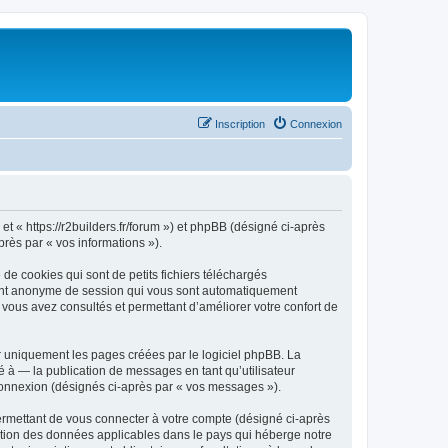
Inscription
Connexion
 et « https://r2builders.fr/forum ») et phpBB (désigné ci-après
près par « vos informations »).
de cookies qui sont de petits fichiers téléchargés
ifiant anonyme de session qui vous sont automatiquement
e vous avez consultés et permettant d’améliorer votre confort de
r uniquement les pages créées par le logiciel phpBB. La
 à — la publication de messages en tant qu’utilisateur
 connexion (désignés ci-après par « vos messages »).
ermettant de vous connecter à votre compte (désigné ci-après
ection des données applicables dans le pays qui héberge notre