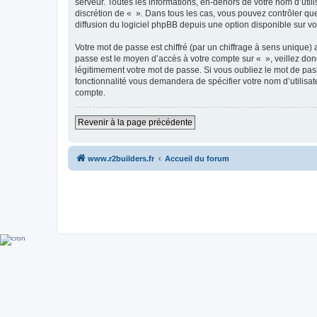
serveur. Toutes les informations, en-dehors de votre nom d’utilis
discrétion de « ». Dans tous les cas, vous pouvez contrôler qu
diffusion du logiciel phpBB depuis une option disponible sur v
Votre mot de passe est chiffré (par un chiffrage à sens unique) 
passe est le moyen d’accès à votre compte sur « », veillez do
légitimement votre mot de passe. Si vous oubliez le mot de pass
fonctionnalité vous demandera de spécifier votre nom d’utilisat
compte.
Revenir à la page précédente
www.r2builders.fr
Accueil du forum