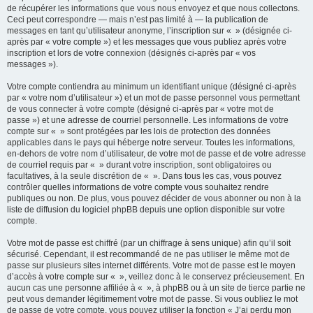
de récupérer les informations que vous nous envoyez et que nous collectons.
Ceci peut correspondre — mais n’est pas limité à — la publication de
messages en tant qu’utilisateur anonyme, l’inscription sur « » (désignée ci-
après par « votre compte ») et les messages que vous publiez après votre
inscription et lors de votre connexion (désignés ci-après par « vos
messages »).
Votre compte contiendra au minimum un identifiant unique (désigné ci-après
par « votre nom d’utilisateur ») et un mot de passe personnel vous permettant
de vous connecter à votre compte (désigné ci-après par « votre mot de
passe ») et une adresse de courriel personnelle. Les informations de votre
compte sur « » sont protégées par les lois de protection des données
applicables dans le pays qui héberge notre serveur. Toutes les informations,
en-dehors de votre nom d’utilisateur, de votre mot de passe et de votre adresse
de courriel requis par « » durant votre inscription, sont obligatoires ou
facultatives, à la seule discrétion de « ». Dans tous les cas, vous pouvez
contrôler quelles informations de votre compte vous souhaitez rendre
publiques ou non. De plus, vous pouvez décider de vous abonner ou non à la
liste de diffusion du logiciel phpBB depuis une option disponible sur votre
compte.
Votre mot de passe est chiffré (par un chiffrage à sens unique) afin qu’il soit
sécurisé. Cependant, il est recommandé de ne pas utiliser le même mot de
passe sur plusieurs sites internet différents. Votre mot de passe est le moyen
d’accès à votre compte sur « », veillez donc à le conservez précieusement. En
aucun cas une personne affiliée à « », à phpBB ou à un site de tierce partie ne
peut vous demander légitimement votre mot de passe. Si vous oubliez le mot
de passe de votre compte, vous pouvez utiliser la fonction « J’ai perdu mon