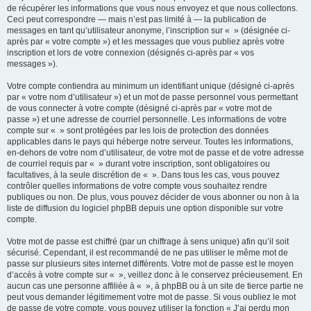
de récupérer les informations que vous nous envoyez et que nous collectons.
Ceci peut correspondre — mais n’est pas limité à — la publication de
messages en tant qu’utilisateur anonyme, l’inscription sur « » (désignée ci-
après par « votre compte ») et les messages que vous publiez après votre
inscription et lors de votre connexion (désignés ci-après par « vos
messages »).
Votre compte contiendra au minimum un identifiant unique (désigné ci-après
par « votre nom d’utilisateur ») et un mot de passe personnel vous permettant
de vous connecter à votre compte (désigné ci-après par « votre mot de
passe ») et une adresse de courriel personnelle. Les informations de votre
compte sur « » sont protégées par les lois de protection des données
applicables dans le pays qui héberge notre serveur. Toutes les informations,
en-dehors de votre nom d’utilisateur, de votre mot de passe et de votre adresse
de courriel requis par « » durant votre inscription, sont obligatoires ou
facultatives, à la seule discrétion de « ». Dans tous les cas, vous pouvez
contrôler quelles informations de votre compte vous souhaitez rendre
publiques ou non. De plus, vous pouvez décider de vous abonner ou non à la
liste de diffusion du logiciel phpBB depuis une option disponible sur votre
compte.
Votre mot de passe est chiffré (par un chiffrage à sens unique) afin qu’il soit
sécurisé. Cependant, il est recommandé de ne pas utiliser le même mot de
passe sur plusieurs sites internet différents. Votre mot de passe est le moyen
d’accès à votre compte sur « », veillez donc à le conservez précieusement. En
aucun cas une personne affiliée à « », à phpBB ou à un site de tierce partie ne
peut vous demander légitimement votre mot de passe. Si vous oubliez le mot
de passe de votre compte, vous pouvez utiliser la fonction « J’ai perdu mon