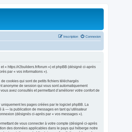
Inscription
Connexion
 et « https://r2builders.fr/forum ») et phpBB (désigné ci-après
près par « vos informations »).
de cookies qui sont de petits fichiers téléchargés
ifiant anonyme de session qui vous sont automatiquement
e vous avez consultés et permettant d’améliorer votre confort de
r uniquement les pages créées par le logiciel phpBB. La
 à — la publication de messages en tant qu’utilisateur
 connexion (désignés ci-après par « vos messages »).
ermettant de vous connecter à votre compte (désigné ci-après
ection des données applicables dans le pays qui héberge notre