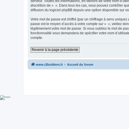
serveur. Toutes les informations, en-dehors de votre nom d’utilis
discrétion de « ». Dans tous les cas, vous pouvez contrôler qu
diffusion du logiciel phpBB depuis une option disponible sur v
Votre mot de passe est chiffré (par un chiffrage à sens unique) 
passe est le moyen d’accès à votre compte sur « », veillez do
légitimement votre mot de passe. Si vous oubliez le mot de pass
fonctionnalité vous demandera de spécifier votre nom d’utilisat
compte.
Revenir à la page précédente
www.r2builders.fr
Accueil du forum