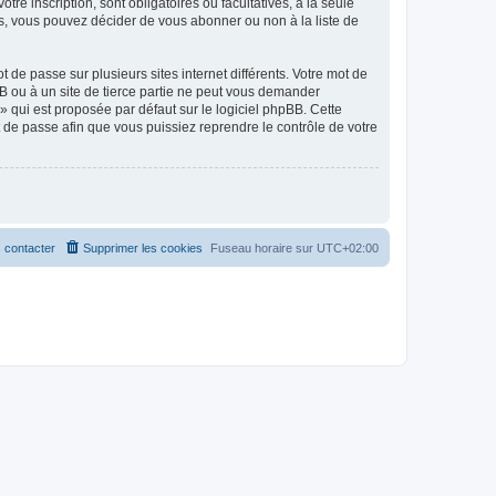
tre inscription, sont obligatoires ou facultatives, à la seule
s, vous pouvez décider de vous abonner ou non à la liste de
 de passe sur plusieurs sites internet différents. Votre mot de
B ou à un site de tierce partie ne peut vous demander
» qui est proposée par défaut sur le logiciel phpBB. Cette
t de passe afin que vous puissiez reprendre le contrôle de votre
 contacter
Supprimer les cookies
Fuseau horaire sur
UTC+02:00