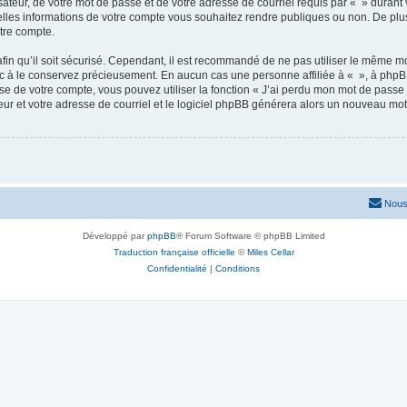
ateur, de votre mot de passe et de votre adresse de courriel requis par « » durant vo
elles informations de votre compte vous souhaitez rendre publiques ou non. De plu
otre compte.
afin qu’il soit sécurisé. Cependant, il est recommandé de ne pas utiliser le même mot
nc à le conservez précieusement. En aucun cas une personne affiliée à « », à phpB
e de votre compte, vous pouvez utiliser la fonction « J’ai perdu mon mot de passe 
eur et votre adresse de courriel et le logiciel phpBB générera alors un nouveau mo
Nous
Développé par
phpBB
® Forum Software © phpBB Limited
Traduction française officielle
©
Miles Cellar
Confidentialité
|
Conditions