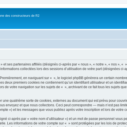
ne des constructeurs de R2
 et ses partenaires affiliés (désignés ci-après par « nous », « notre », « nos », « »
 informations collectées lors des sessions d’utilisation de votre part (désignées ci-a
 Premièrement, en naviguant sur « », le logiciel phpBB génèrera un certain nombre 
 Les deux premiers cookies ne contiennent qu’un identifiant utilisateur et un ident
rs de votre navigation sur les sujets de « », archivant de ce fait tous les sujets qu
r une quatrième sorte de cookies, externes au document qui est prévu pour couvri
us envoyez et que nous collectons. Ceci peut correspondre — mais n’est pas limité
compte ») et les messages que vous publiez après votre inscription et lors de votre
igné ci-après par « votre nom d’utilisateur ») et un mot de passe personnel vous p
elle. Les informations de votre compte sur « » sont protégées par les lois de prot