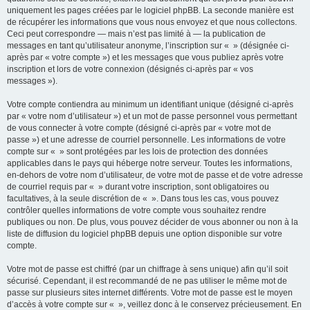
uniquement les pages créées par le logiciel phpBB. La seconde manière est
de récupérer les informations que vous nous envoyez et que nous collectons.
Ceci peut correspondre — mais n’est pas limité à — la publication de
messages en tant qu’utilisateur anonyme, l’inscription sur « » (désignée ci-
après par « votre compte ») et les messages que vous publiez après votre
inscription et lors de votre connexion (désignés ci-après par « vos
messages »).
Votre compte contiendra au minimum un identifiant unique (désigné ci-après
par « votre nom d’utilisateur ») et un mot de passe personnel vous permettant
de vous connecter à votre compte (désigné ci-après par « votre mot de
passe ») et une adresse de courriel personnelle. Les informations de votre
compte sur « » sont protégées par les lois de protection des données
applicables dans le pays qui héberge notre serveur. Toutes les informations,
en-dehors de votre nom d’utilisateur, de votre mot de passe et de votre adresse
de courriel requis par « » durant votre inscription, sont obligatoires ou
facultatives, à la seule discrétion de « ». Dans tous les cas, vous pouvez
contrôler quelles informations de votre compte vous souhaitez rendre
publiques ou non. De plus, vous pouvez décider de vous abonner ou non à la
liste de diffusion du logiciel phpBB depuis une option disponible sur votre
compte.
Votre mot de passe est chiffré (par un chiffrage à sens unique) afin qu’il soit
sécurisé. Cependant, il est recommandé de ne pas utiliser le même mot de
passe sur plusieurs sites internet différents. Votre mot de passe est le moyen
d’accès à votre compte sur « », veillez donc à le conservez précieusement. En