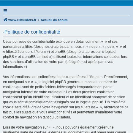
www.r2builders.fr
Accueil du forum
-Politique de confidentialité
Cette politique de confidentialité explique en détail comment « » et ses
partenaires affiliés (désignés ci-après par « nous », « notre », « nos », « » et
« https://r2builders.fr/forum ») et phpBB (désigné ci-après par « logiciel
phpBB » et « phpBB Limited ») utilisent toutes les informations collectées lors
des sessions d’utilisation de votre part (désignées ci-après par « vos
informations »).
Vos informations sont collectées de deux manières différentes. Premièrement,
en naviguant sur « », le logiciel phpBB génèrera un certain nombre de
cookies qui sont de petits fichiers téléchargés temporairement par le
navigateur internet de votre ordinateur. Les deux premiers cookies ne
contiennent qu’un identifiant utilisateur et un identifiant anonyme de session
qui vous sont automatiquement assignés par le logiciel phpBB. Un troisième
cookie sera créé lors de votre navigation sur les sujets de « », archivant de ce
fait tous les sujets que vous avez consultés et permettant d’améliorer votre
confort de navigation en tant qu’utilisateur.
Lors de votre navigation sur « », nous pouvons également créer une
quatrième sorte de cookies, externes au document qui est prévu pour couvrir