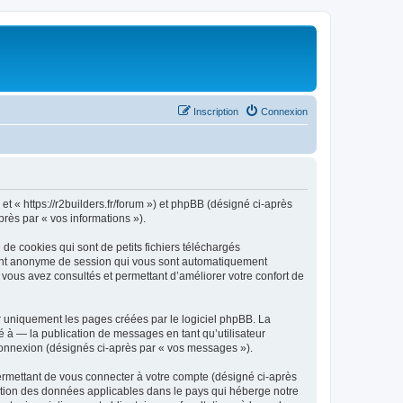
Inscription
Connexion
 et « https://r2builders.fr/forum ») et phpBB (désigné ci-après
près par « vos informations »).
de cookies qui sont de petits fichiers téléchargés
ifiant anonyme de session qui vous sont automatiquement
e vous avez consultés et permettant d’améliorer votre confort de
r uniquement les pages créées par le logiciel phpBB. La
 à — la publication de messages en tant qu’utilisateur
 connexion (désignés ci-après par « vos messages »).
ermettant de vous connecter à votre compte (désigné ci-après
ection des données applicables dans le pays qui héberge notre