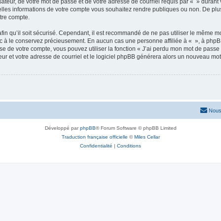
ateur, de votre mot de passe et de votre adresse de courriel requis par « » durant vo
elles informations de votre compte vous souhaitez rendre publiques ou non. De plu
otre compte.
afin qu’il soit sécurisé. Cependant, il est recommandé de ne pas utiliser le même mot
nc à le conservez précieusement. En aucun cas une personne affiliée à « », à phpB
e de votre compte, vous pouvez utiliser la fonction « J’ai perdu mon mot de passe 
eur et votre adresse de courriel et le logiciel phpBB générera alors un nouveau mo
Nous
Développé par
phpBB
® Forum Software © phpBB Limited
Traduction française officielle
©
Miles Cellar
Confidentialité
|
Conditions