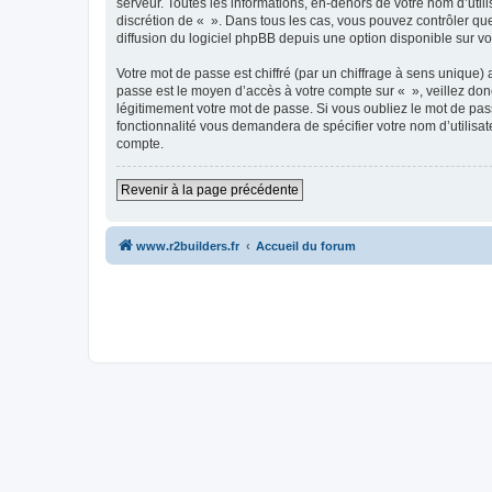
serveur. Toutes les informations, en-dehors de votre nom d’utilis
discrétion de « ». Dans tous les cas, vous pouvez contrôler qu
diffusion du logiciel phpBB depuis une option disponible sur v
Votre mot de passe est chiffré (par un chiffrage à sens unique) 
passe est le moyen d’accès à votre compte sur « », veillez do
légitimement votre mot de passe. Si vous oubliez le mot de pass
fonctionnalité vous demandera de spécifier votre nom d’utilisat
compte.
Revenir à la page précédente
www.r2builders.fr
Accueil du forum