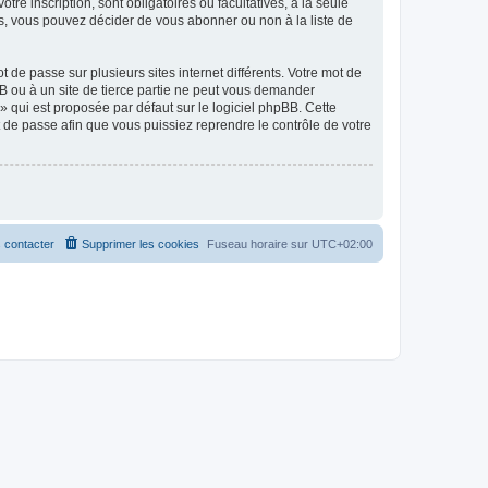
tre inscription, sont obligatoires ou facultatives, à la seule
s, vous pouvez décider de vous abonner ou non à la liste de
 de passe sur plusieurs sites internet différents. Votre mot de
B ou à un site de tierce partie ne peut vous demander
» qui est proposée par défaut sur le logiciel phpBB. Cette
t de passe afin que vous puissiez reprendre le contrôle de votre
 contacter
Supprimer les cookies
Fuseau horaire sur
UTC+02:00