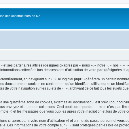
ne des constructeurs de R2
 et ses partenaires affiliés (désignés ci-après par « nous », « notre », « nos », « »
 informations collectées lors des sessions d’utilisation de votre part (désignées ci-a
 Premièrement, en naviguant sur « », le logiciel phpBB génèrera un certain nombre 
 Les deux premiers cookies ne contiennent qu’un identifiant utilisateur et un ident
rs de votre navigation sur les sujets de « », archivant de ce fait tous les sujets qu
r une quatrième sorte de cookies, externes au document qui est prévu pour couvri
us envoyez et que nous collectons. Ceci peut correspondre — mais n’est pas limité
compte ») et les messages que vous publiez après votre inscription et lors de votre
igné ci-après par « votre nom d’utilisateur ») et un mot de passe personnel vous p
elle. Les informations de votre compte sur « » sont protégées par les lois de prot