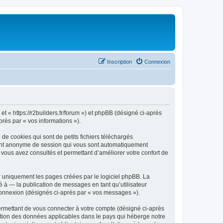
Inscription
Connexion
 et « https://r2builders.fr/forum ») et phpBB (désigné ci-après
près par « vos informations »).
de cookies qui sont de petits fichiers téléchargés
ifiant anonyme de session qui vous sont automatiquement
e vous avez consultés et permettant d’améliorer votre confort de
r uniquement les pages créées par le logiciel phpBB. La
 à — la publication de messages en tant qu’utilisateur
 connexion (désignés ci-après par « vos messages »).
ermettant de vous connecter à votre compte (désigné ci-après
ection des données applicables dans le pays qui héberge notre