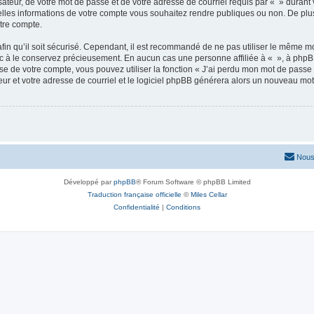
ateur, de votre mot de passe et de votre adresse de courriel requis par « » durant vo
elles informations de votre compte vous souhaitez rendre publiques ou non. De plu
otre compte.
afin qu’il soit sécurisé. Cependant, il est recommandé de ne pas utiliser le même mot
nc à le conservez précieusement. En aucun cas une personne affiliée à « », à phpB
e de votre compte, vous pouvez utiliser la fonction « J’ai perdu mon mot de passe 
eur et votre adresse de courriel et le logiciel phpBB générera alors un nouveau mo
Nous
Développé par
phpBB
® Forum Software © phpBB Limited
Traduction française officielle
©
Miles Cellar
Confidentialité
|
Conditions