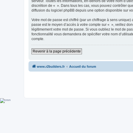
serveur. Toutes les informations, en-dehors de votre nom d’utilis
discrétion de « ». Dans tous les cas, vous pouvez contrôler qu
diffusion du logiciel phpBB depuis une option disponible sur v
Votre mot de passe est chiffré (par un chiffrage à sens unique) 
passe est le moyen d’accès à votre compte sur « », veillez do
légitimement votre mot de passe. Si vous oubliez le mot de pass
fonctionnalité vous demandera de spécifier votre nom d’utilisat
compte.
Revenir à la page précédente
www.r2builders.fr
Accueil du forum