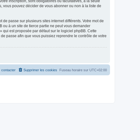
tre inscription, sont obligatoires ou facultatives, à la seule
s, vous pouvez décider de vous abonner ou non à la liste de
 de passe sur plusieurs sites internet différents. Votre mot de
B ou à un site de tierce partie ne peut vous demander
» qui est proposée par défaut sur le logiciel phpBB. Cette
t de passe afin que vous puissiez reprendre le contrôle de votre
 contacter
Supprimer les cookies
Fuseau horaire sur
UTC+02:00