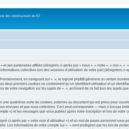
ne des constructeurs de R2
 et ses partenaires affiliés (désignés ci-après par « nous », « notre », « nos », « »
 informations collectées lors des sessions d’utilisation de votre part (désignées ci-a
 Premièrement, en naviguant sur « », le logiciel phpBB génèrera un certain nombre 
 Les deux premiers cookies ne contiennent qu’un identifiant utilisateur et un ident
rs de votre navigation sur les sujets de « », archivant de ce fait tous les sujets qu
r une quatrième sorte de cookies, externes au document qui est prévu pour couvri
us envoyez et que nous collectons. Ceci peut correspondre — mais n’est pas limité
compte ») et les messages que vous publiez après votre inscription et lors de votre
igné ci-après par « votre nom d’utilisateur ») et un mot de passe personnel vous p
elle. Les informations de votre compte sur « » sont protégées par les lois de prot