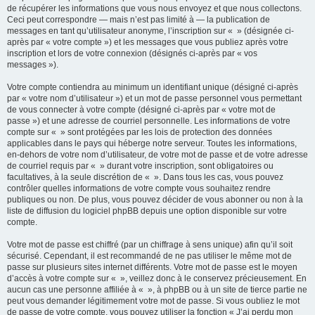
de récupérer les informations que vous nous envoyez et que nous collectons.
Ceci peut correspondre — mais n’est pas limité à — la publication de
messages en tant qu’utilisateur anonyme, l’inscription sur « » (désignée ci-
après par « votre compte ») et les messages que vous publiez après votre
inscription et lors de votre connexion (désignés ci-après par « vos
messages »).
Votre compte contiendra au minimum un identifiant unique (désigné ci-après
par « votre nom d’utilisateur ») et un mot de passe personnel vous permettant
de vous connecter à votre compte (désigné ci-après par « votre mot de
passe ») et une adresse de courriel personnelle. Les informations de votre
compte sur « » sont protégées par les lois de protection des données
applicables dans le pays qui héberge notre serveur. Toutes les informations,
en-dehors de votre nom d’utilisateur, de votre mot de passe et de votre adresse
de courriel requis par « » durant votre inscription, sont obligatoires ou
facultatives, à la seule discrétion de « ». Dans tous les cas, vous pouvez
contrôler quelles informations de votre compte vous souhaitez rendre
publiques ou non. De plus, vous pouvez décider de vous abonner ou non à la
liste de diffusion du logiciel phpBB depuis une option disponible sur votre
compte.
Votre mot de passe est chiffré (par un chiffrage à sens unique) afin qu’il soit
sécurisé. Cependant, il est recommandé de ne pas utiliser le même mot de
passe sur plusieurs sites internet différents. Votre mot de passe est le moyen
d’accès à votre compte sur « », veillez donc à le conservez précieusement. En
aucun cas une personne affiliée à « », à phpBB ou à un site de tierce partie ne
peut vous demander légitimement votre mot de passe. Si vous oubliez le mot
de passe de votre compte, vous pouvez utiliser la fonction « J’ai perdu mon