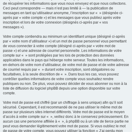
de récupérer les informations que vous nous envoyez et que nous collectons.
Ceci peut correspondre — mais n’est pas limité à — la publication de
messages en tant qu’utilisateur anonyme, l’inscription sur « » (désignée ci-
après par « votre compte ») et les messages que vous publiez après votre
inscription et lors de votre connexion (désignés ci-après par « vos
messages »).
Votre compte contiendra au minimum un identifiant unique (désigné ci-après
par « votre nom d’utilisateur ») et un mot de passe personnel vous permettant
de vous connecter à votre compte (désigné ci-après par « votre mot de
passe ») et une adresse de courriel personnelle. Les informations de votre
compte sur « » sont protégées par les lois de protection des données
applicables dans le pays qui héberge notre serveur. Toutes les informations,
en-dehors de votre nom d’utilisateur, de votre mot de passe et de votre adresse
de courriel requis par « » durant votre inscription, sont obligatoires ou
facultatives, à la seule discrétion de « ». Dans tous les cas, vous pouvez
contrôler quelles informations de votre compte vous souhaitez rendre
publiques ou non. De plus, vous pouvez décider de vous abonner ou non à la
liste de diffusion du logiciel phpBB depuis une option disponible sur votre
compte.
Votre mot de passe est chiffré (par un chiffrage à sens unique) afin qu’il soit
sécurisé. Cependant, il est recommandé de ne pas utiliser le même mot de
passe sur plusieurs sites internet différents. Votre mot de passe est le moyen
d’accès à votre compte sur « », veillez donc à le conservez précieusement. En
aucun cas une personne affiliée à « », à phpBB ou à un site de tierce partie ne
peut vous demander légitimement votre mot de passe. Si vous oubliez le mot
de passe de votre compte, vous pouvez utiliser la fonction « J’ai perdu mon